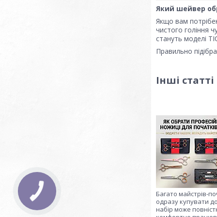
Який шейвер об
Якщо вам потрібен
чистого гоління ч
стануть моделі TIC
Правильно підібр
Інші статті
Багато майстрів-по
одразу купувати до
набір може повніст