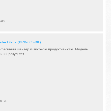
жки.
ter Black (BRD-609-BK)
офесійний шейвер із високою продуктивністю. Модель
ьний результат.
оти.