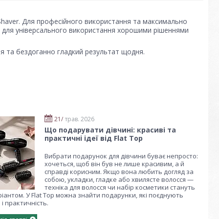
 Shaver. Для професійного використання та максимально
r. А для універсального використання хорошими рішеннями
я та бездоганно гладкий результат щодня.
21/
трав. 2026
Що подарувати дівчині: красиві та
практичні ідеї від Flat Top
Вибрати подарунок для дівчини буває непросто:
хочеться, щоб він був не лише красивим, а й
справді корисним. Якщо вона любить догляд за
собою, укладки, гладке або хвилясте волосся —
техніка для волосся чи набір косметики стануть
іантом. У Flat Top можна знайти подарунки, які поєднують
ь і практичність.