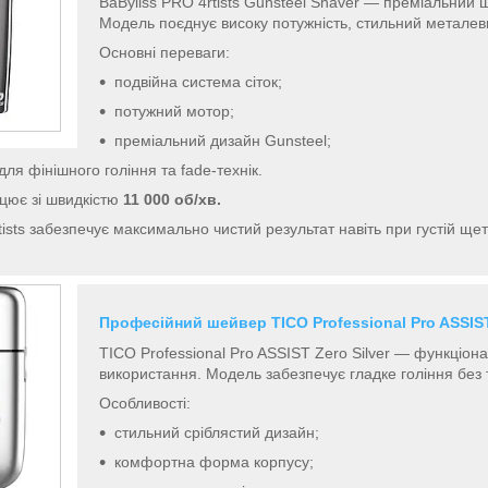
BaByliss PRO 4rtists Gunsteel Shaver — преміальний 
Модель поєднує високу потужність, стильний металев
Основні переваги:
подвійна система сіток;
потужний мотор;
преміальний дизайн Gunsteel;
для фінішного гоління та fade-технік.
цює зі швидкістю
11 000 об/хв.
tists забезпечує максимально чистий результат навіть при густій щет
Професійний шейвер TICO Professional Pro ASSIST 
TICO Professional Pro ASSIST Zero Silver — функціо
використання. Модель забезпечує гладке гоління без
Особливості:
стильний сріблястий дизайн;
комфортна форма корпусу;