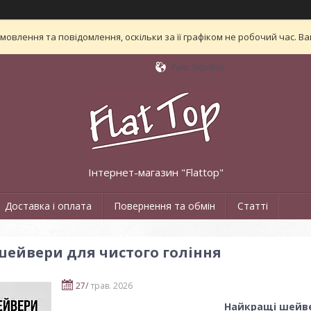
овлення та повідомлення, оскільки за її графіком не робочий час. 
Київ, Україна
Інтернет-магазин "Flattop"
Доставка і оплата
Повернення та обмін
Статті
ейвери для чистого гоління
27/
трав. 2026
Найкращі шейве