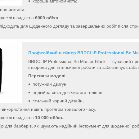
хороша автономність;
ання щетини.
цює зі швидкістю
6000 об/хв
.
підходить для щоденного догляду та завершальних робіт після стри
Професійний шейвер BRDCLIP Professional Be Mas
BRDCLIP Professional Be Master Black — сучасний пр
створена для інтенсивної роботи та забезпечує стабіл
Переваги моделі:
потужний двигун;
подвійна сітка для чистого гоління;
стильний чорний дизайн;
використання навіть протягом тривалого часу,
цює зі швидкістю
10 000 об/хв.
р для барберів, які шукають надійний інструмент для щоденної роб