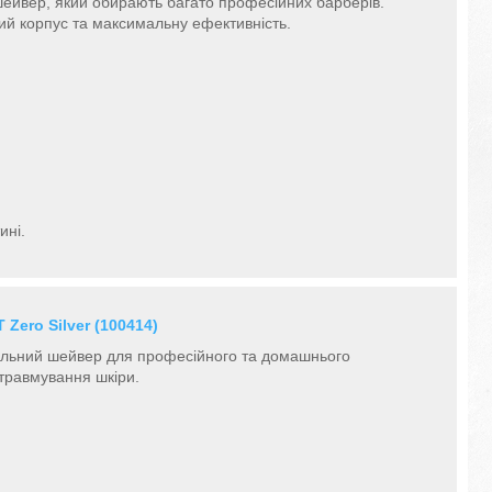
шейвер, який обирають багато професійних барберів.
ий корпус та максимальну ефективність.
ині.
Zero Silver (100414)
нальний шейвер для професійного та домашнього
 травмування шкіри.