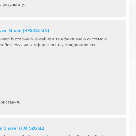
 результату.
aver Green (HP2012-GN)
шейвер із стильним дизайном та ефективною системою
я, забезпечуючи комфорт навіть у складних зонах.
ористання.
el Shaver (FXFS2GSE)