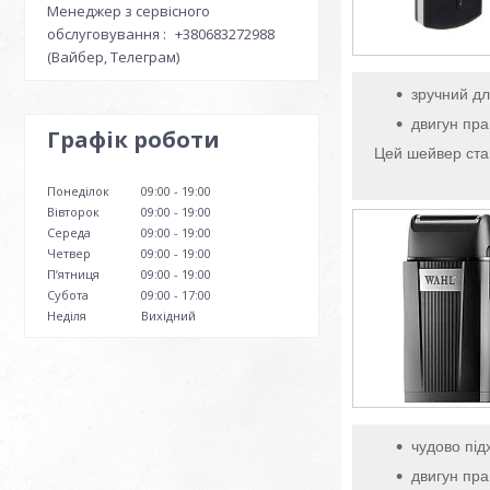
Менеджер з сервісного
обслуговування
+380683272988
(Вайбер, Телеграм)
зручний дл
двигун пра
Графік роботи
Цей шейвер стан
Понеділок
09:00
19:00
Вівторок
09:00
19:00
Середа
09:00
19:00
Четвер
09:00
19:00
Пʼятниця
09:00
19:00
Субота
09:00
17:00
Неділя
Вихідний
чудово підх
двигун пра