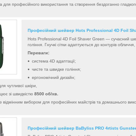
 для професійного використання та створення бездоганно гладкого
Професійний шейвер Hots Professional 4D Foil Sh
Hots Professional 4D Foil Shaver Green — сучасний 
гоління. Гнучкі сітки адаптуються до контурів обличч
Переваги:
система 4D адаптації;
чисте та швидке гоління;
ергономічний дизайн;
для чутливої шкіри,
цює зі швидкістю
8500 об/хв.
е відмінним вибором для професійних майстрів та домашнього вик
Професійний шейвер BaByliss PRO 4rtists Gunste