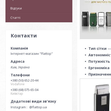
Відгуки
Статті
Контакти
Тип сітки
— 
Інтернет-магазин "Flattop"
Автономніс
Потужність
Київ, Україна
Ергономіка
Призначенн
+380 (50) 652-20-44
Vodafone
+380 (68) 075-65-04
Київстар
Instagram
@flattop.ua