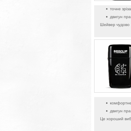
точне зріз
двигун пра
Шейвер чудово 
комфортне 
двигун пра
Це хороший вибі