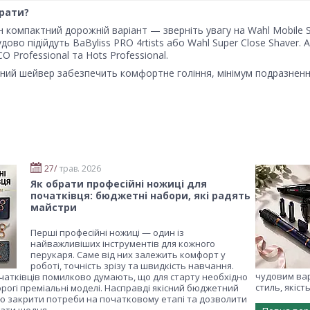
рати?
 компактний дорожній варіант — зверніть увагу на Wahl Mobile
удово підійдуть BaByliss PRO 4rtists або Wahl Super Close Shave
O Professional та Hots Professional.
аний шейвер забезпечить комфортне гоління, мінімум подразненн
27/
трав. 2026
Як обрати професійні ножиці для
початківця: бюджетні набори, які радять
майстри
Перші професійні ножиці — один із
найважливіших інструментів для кожного
перукаря. Саме від них залежить комфорт у
роботі, точність зрізу та швидкість навчання.
чудовим вар
чатківців помилково думають, що для старту необхідно
стиль, якіст
рогі преміальні моделі. Насправді якісний бюджетний
ю закрити потреби на початковому етапі та дозволити