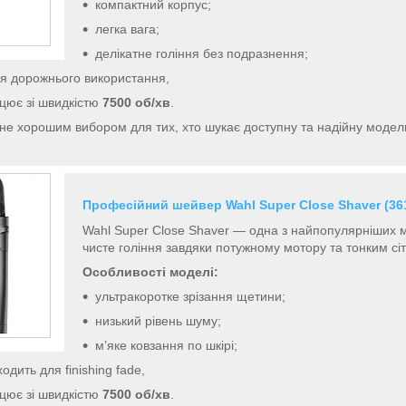
компактний корпус;
легка вага;
делікатне гоління без подразнення;
я дорожнього використання,
цює зі швидкістю
7500 об/хв
.
е хорошим вибором для тих, хто шукає доступну та надійну модель
Професійний шейвер Wahl Super Close Shaver (36
Wahl Super Close Shaver — одна з найпопулярніших 
чисте гоління завдяки потужному мотору та тонким сі
Особливості моделі:
ультракоротке зрізання щетини;
низький рівень шуму;
м’яке ковзання по шкірі;
одить для finishing fade,
цює зі швидкістю
7500 об/хв
.