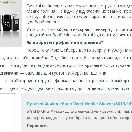
Сучасні шейвери стали незамінним інструментом для
гладке гоління. На відміну від класичних станків, 
шкіри, забезпечують рівномірне зрізання щетини та
для барбершопів.
У цій статті ми зібрали найкращі шейвери для чисто
професійних барберів та майстрів grooming-індустрії
Як вибрати професійний шейвер?
Перед покупкою шейвера варто звернути увагу на к
одинарна або подвійна. Подвійні сітки забезпечують швидше та 
ть
— чим довше працює акумулятор, тим зручніше користування
 двигуна
— важлива для густої та жорсткої щетини.
— легкий корпус та зручна форма значно покращують комфорт п
я
— деякі моделі ідеально підходять для фінішного гоління післ
Професійний шейвер Wahl Mobile Shaver (3615-04
Wahl Mobile Shaver — компактний та практичний шей
розмірам модель зручно брати у подорожі або викори
Переваги: