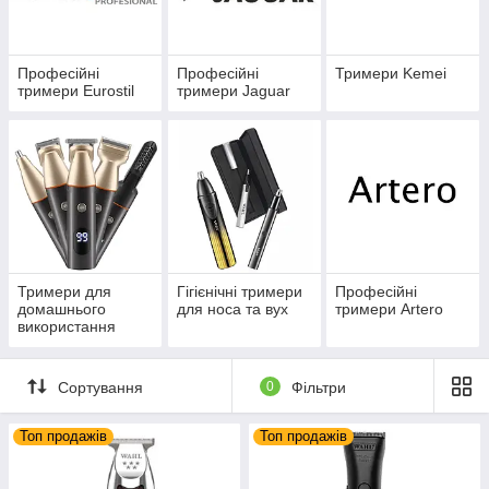
Професійні
Професійні
Тримери Kemei
тримери Eurostil
тримери Jaguar
Тримери для
Гігієнічні тримери
Професійні
домашнього
для носа та вух
тримери Artero
використання
Сортування
0
Фільтри
Топ продажів
Топ продажів