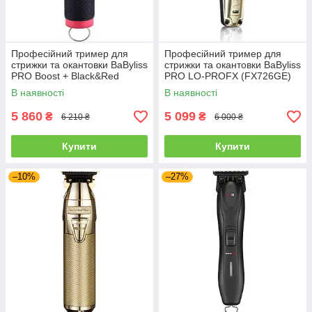
Професійний тример для
Професійний тример для
стрижки та окантовки BaByliss
стрижки та окантовки BaByliss
PRO Boost + Black&Red
PRO LO-PROFX (FX726GE)
(FX7870RBPE)
В наявності
В наявності
5 860
5 099
₴
₴
6 210 ₴
6 000 ₴
Купити
Купити
–10%
–27%