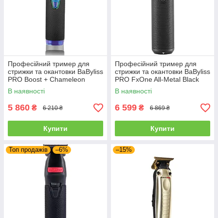
Професійний тример для
Професійний тример для
стрижки та окантовки BaByliss
стрижки та окантовки BaByliss
PRO Boost + Chameleon
PRO FxOne All-Metal Black
(FX7870IBPE)
Skeleton (FX799MBE)
В наявності
В наявності
5 860
6 599
₴
₴
6 210 ₴
6 869 ₴
Купити
Купити
Топ продажів
–6%
–15%