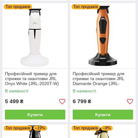
Топ продажів
Топ продажів
Професійний тример для
Професійний тример для
стрижки та окантовки JRL
стрижки та окантовки JRL
Onyx White (JRL-2020T-W)
Diamante Orange (JRL-
2025T-H)
В наявності
В наявності
5 499
6 799
₴
₴
Купити
Купити
Топ продажів
–19%
Топ продажів
–9%