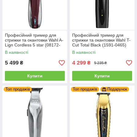
Професійний тример для
Професійний тример для
стрижки та окантовки Wahl A-
стрижки та окантовки Wahl T-
Lign Cordless 5 star (08172-
Cut Total Black (1591-0465)
016)
В наявності
В наявності
5 499
4 299
₴
₴
5 235 ₴
Купити
Купити
Топ продажів
Топ продажів
Подарунок