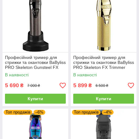
Професійний тример для
Професійний тример для
стрижки та окантовки BaByliss
стрижки та окантовки BaByliss
PRO Skeleton Gunsteel FX
PRO Skeleton FX Trimmer
Trimmer (FX7870GSE)
(FX7870GE)
В наявності
В наявності
5 690
5 899
₴
₴
7 000 ₴
6 500 ₴
Купити
Купити
Топ продажів
–6%
Топ продажів
–4%