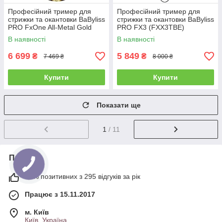
Професійний тример для
Професійний тример для
стрижки та окантовки BaByliss
стрижки та окантовки BaByliss
PRO FxOne All-Metal Gold
PRO FX3 (FXX3TBE)
Skeleton (FX799GE)
В наявності
В наявності
6 699
5 849
₴
₴
7 469 ₴
8 000 ₴
Купити
Купити
Показати ще
1
/ 11
Про нас
99% позитивних з 295 відгуків за рік
Працює з 15.11.2017
м. Київ
Київ, Україна