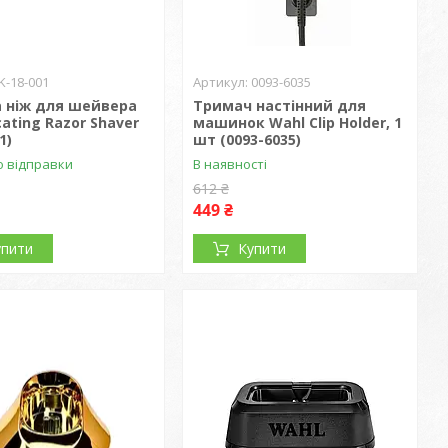
K-18-001
0093-6035
а ніж для шейвера
Тримач настінний для
cating Razor Shaver
машинок Wahl Clip Holder, 1
1)
шт (0093-6035)
о відправки
В наявності
612 ₴
449 ₴
упити
Купити