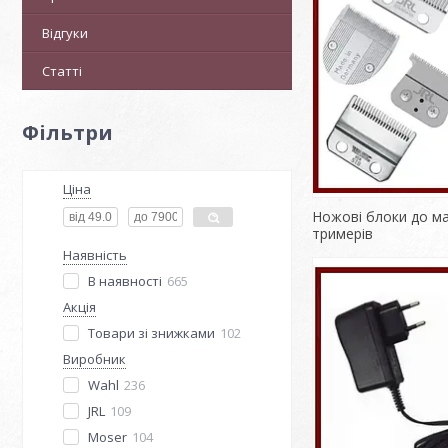
Відгуки
Статті
Фільтри
Ціна
Ножові блоки до м
тримерів
Наявність
В наявності
665
Акція
Товари зі знижками
102
Виробник
Wahl
236
JRL
109
Moser
104