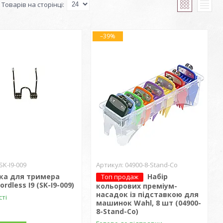
–39%
SK-I9-009
04900-8-Stand-Co
ка для тримера
Набір
Топ продаж
ordless I9 (SK-I9-009)
кольорових преміум-
насадок із підставкою для
сті
машинок Wahl, 8 шт (04900-
8-Stand-Co)