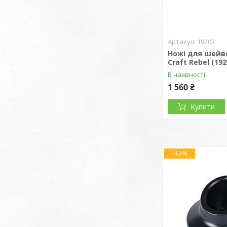
19203
Ножі для шейве
Craft Rebel (192
В наявності
1 560 ₴
Купити
–13%