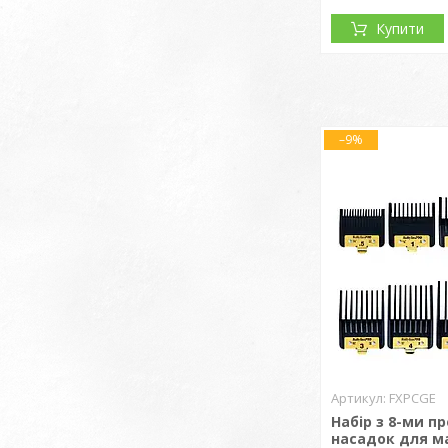
Купити
–9%
FXPCGE
Набір з 8-ми п
насадок для 