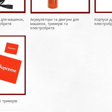
 для машинок,
Акумулятори та двигуни для
Корпуси д
робритв
машинок, тримерів та
електроб
електробритв
і тримерів