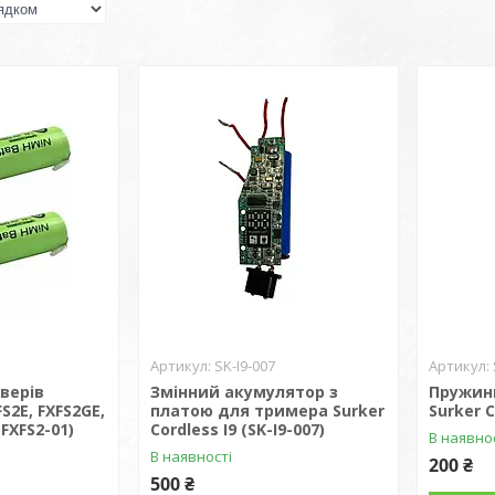
SK-I9-007
верів
Змінний акумулятор з
Пружин
FS2E, FXFS2GE,
платою для тримера Surker
Surker С
(FXFS2-01)
Сordless I9 (SK-I9-007)
В наявно
В наявності
200 ₴
500 ₴