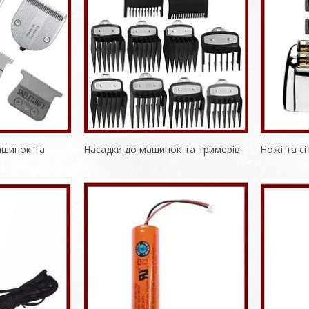
ашинок та
Насадки до машинок та тримерів
Ножі та с