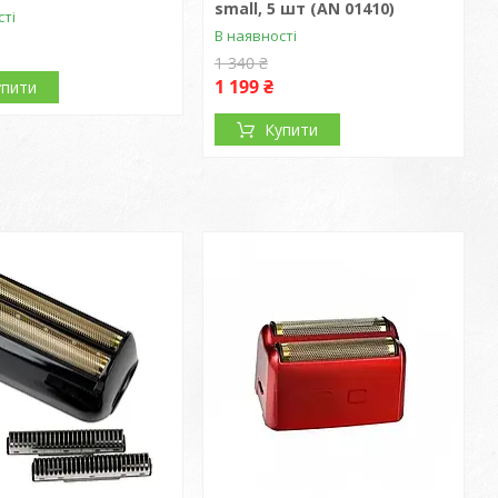
small, 5 шт (AN 01410)
сті
В наявності
1 340 ₴
1 199 ₴
упити
Купити