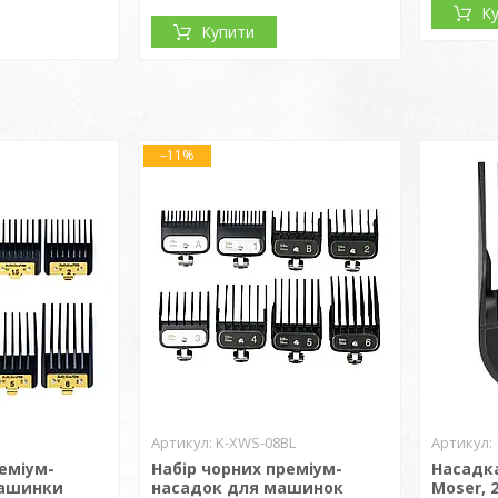
К
Купити
–11%
K-XWS-08BL
реміум-
Набір чорних преміум-
Насадк
машинки
насадок для машинок
Moser, 