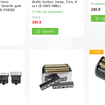
rtists
Wahl, Surker, Sway, Тico, 8
В наявно
r Guards для
шт (K-XWS-08BL)
240 ₴
, FX825E
Готово до відправки
450 ₴
К
399 ₴
Купити
–15%