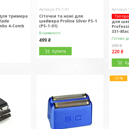
PS-1-01
 для тримера
Сіточки та ножі для
Топ пр
Blade
шейвера Proline Silver PS-1
для ше
mbs 4-Comb
(PS-1-01)
Profess
331-Blac
В наявності
Готово д
499 ₴
260 ₴
Купити
220 ₴
К
–51%