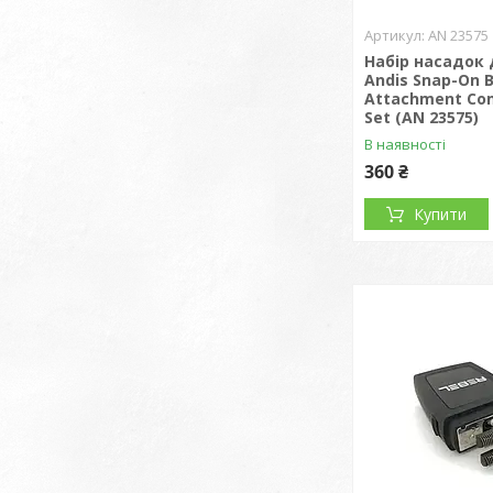
AN 23575
Набір насадок
Andis Snap-On 
Attachment Co
Set (AN 23575)
В наявності
360 ₴
Купити