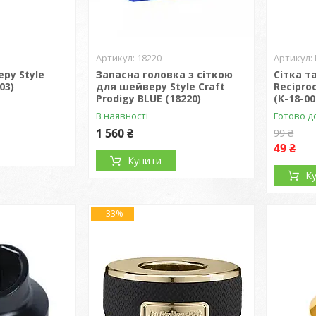
18220
ру Style
Запасна головка з сіткою
Сітка т
03)
для шейверу Style Craft
Recipro
Prodigy BLUE (18220)
(K-18-00
В наявності
Готово д
1 560 ₴
99 ₴
49 ₴
Купити
К
–33%