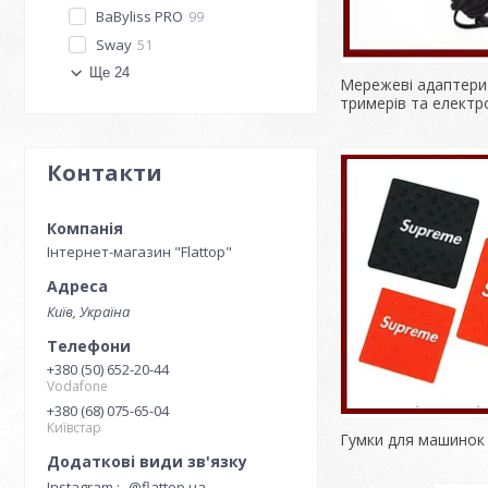
BaByliss PRO
99
Sway
51
Ще 24
Мережеві адаптери
тримерів та елект
Контакти
Інтернет-магазин "Flattop"
Київ, Україна
+380 (50) 652-20-44
Vodafone
+380 (68) 075-65-04
Київстар
Гумки для машинок 
Instagram
@flattop.ua