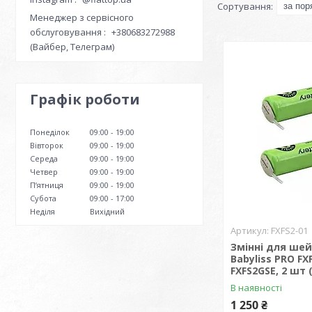
Менеджер з сервісного
обслуговування
+380683272988
(Вайбер, Телеграм)
Графік роботи
Понеділок
09:00
19:00
Вівторок
09:00
19:00
Середа
09:00
19:00
Четвер
09:00
19:00
Пʼятниця
09:00
19:00
Субота
09:00
17:00
Неділя
Вихідний
FXFS2-01
Змінні для шей
Babyliss PRO FX
FXFS2GSE, 2 шт 
В наявності
1 250 ₴