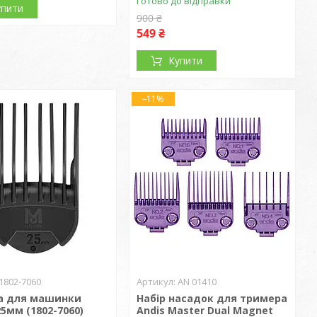
Готово до відправки
упити
900 ₴
549 ₴
Купити
–11%
1802-7060
AN 01410
а для машинки
Набір насадок для тримера
25мм (1802-7060)
Andis Master Dual Magnet