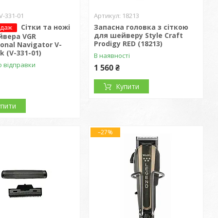
V-331-01
18213
Сітки та ножі
Запасна головка з сіткою
одаж
для шейверу Style Craft
йвера VGR
Prodigy RED (18213)
ional Navigator V-
k (V-331-01)
В наявності
о відправки
1 560 ₴
Купити
упити
–27%