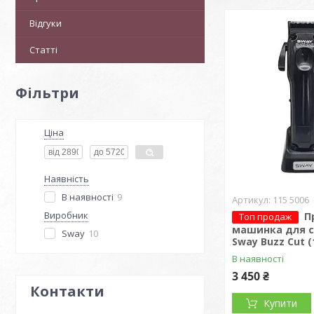
Відгуки
Статті
Фільтри
Ціна
Наявність
В наявності
9
115 5006
Виробник
П
Топ продаж
машинка для 
Sway
10
Sway Buzz Cut (
В наявності
3 450 ₴
Контакти
Купити