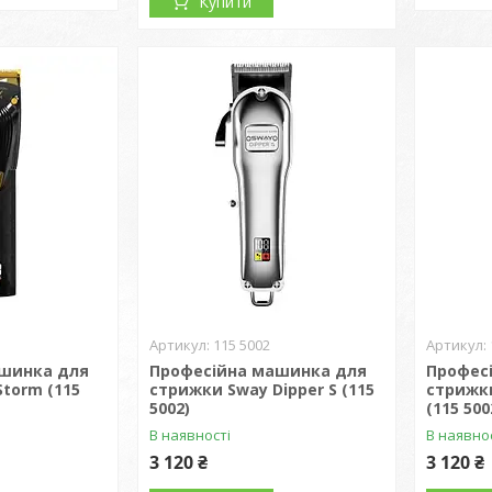
Купити
115 5002
ашинка для
Професійна машинка для
Профес
torm (115
стрижки Sway Dipper S (115
стрижки
5002)
(115 500
В наявності
В наявно
3 120 ₴
3 120 ₴