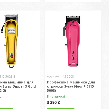
115 5002 G
115 5008
ійна машинка для
Професійна машинка для
 Sway Dipper S Gold
стрижки Sway Neon+ (115
2 G)
5008)
сті
В наявності
3 390 ₴