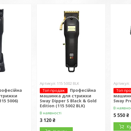
115 5002 BLK
рофесійна
Професійна
Топ продаж
Топ пр
стрижки
машинка для стрижки
машинк
115 5006)
Sway Dipper S Black & Gold
Sway Pro
Edition (115 5002 BLK)
В наявно
В наявності
5 550 ₴
3 120 ₴
К