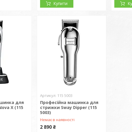
Купити
К
115 5003
ашинка для
Професійна машинка для
ova X (115
стрижки Sway Dipper (115
5003)
Немає в наявності
2 890 ₴