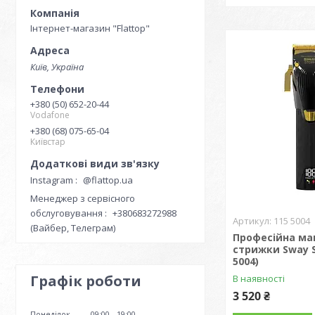
Інтернет-магазин "Flattop"
Київ, Україна
+380 (50) 652-20-44
Vodafone
+380 (68) 075-65-04
Київстар
Instagram
@flattop.ua
Менеджер з сервісного
обслуговування
+380683272988
115 5004
(Вайбер, Телеграм)
Професійна м
стрижки Sway S
5004)
Графік роботи
В наявності
3 520 ₴
Понеділок
09:00
19:00