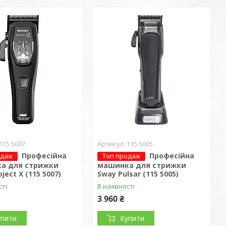
115 5007
115 5005
Професійна
Професійна
одаж
Топ продаж
а для стрижки
машинка для стрижки
ject X (115 5007)
Sway Pulsar (115 5005)
сті
В наявності
3 960 ₴
упити
Купити