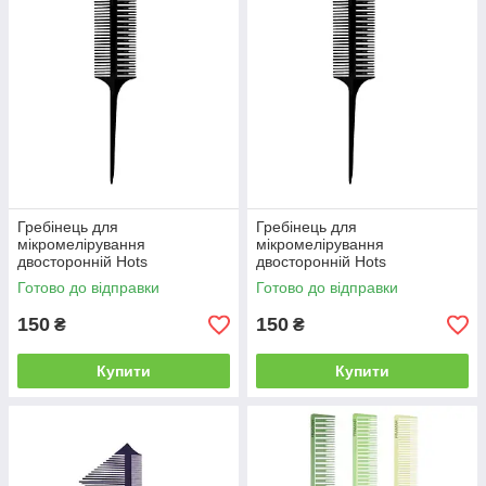
Гребінець для
Гребінець для
мікромелірування
мікромелірування
двосторонній Hots
двосторонній Hots
Professional Size 03, чорний
Professional Size 04, чорний
Готово до відправки
Готово до відправки
(HP8003-BLK)
(HP8004-BLK)
150
150
₴
₴
Купити
Купити