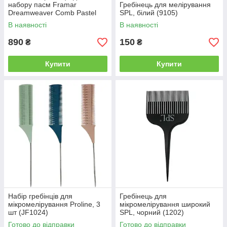
набору пасм Framar
Гребінець для мелірування
Dreamweaver Comb Pastel
SPL, білий (9105)
(пастельні кольори), 3 шт
В наявності
В наявності
(92001)
890
150
₴
₴
Купити
Купити
Набір гребінців для
Гребінець для
мікромелірування Proline, 3
мікромелірування широкий
шт (JF1024)
SPL, чорний (1202)
Готово до відправки
Готово до відправки