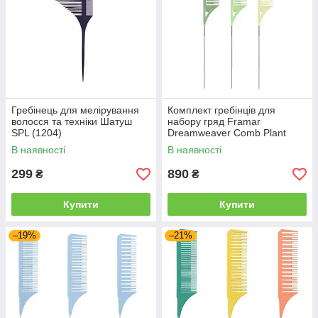
Гребінець для мелірування
Комплект гребінців для
волосся та техніки Шатуш
набору гряд Framar
SPL (1204)
Dreamweaver Comb Plant
Mom (пастельні кольори), 3
В наявності
В наявності
шт (92004)
299
890
₴
₴
Купити
Купити
–19%
–21%