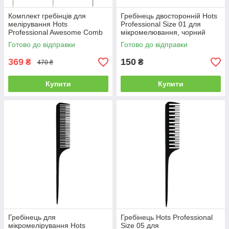
Комплект гребінців для
Гребінець двосторонній Hots
мелірування Hots
Professional Size 01 для
Professional Awesome Comb
мікромелювання, чорний
Mint/Blue/Green, 3 шт
(HP8001-BLK)
Готово до відправки
Готово до відправки
(HP98002)
369
150
₴
₴
470 ₴
Купити
Купити
Гребінець для
Гребінець Hots Professional
мікромелірування Hots
Size 05 для