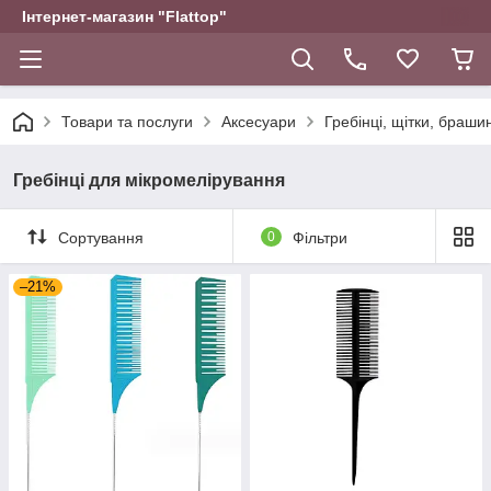
Інтернет-магазин "Flattop"
Товари та послуги
Аксесуари
Гребінці, щітки, браши
Гребінці для мікромелірування
Сортування
0
Фільтри
–21%