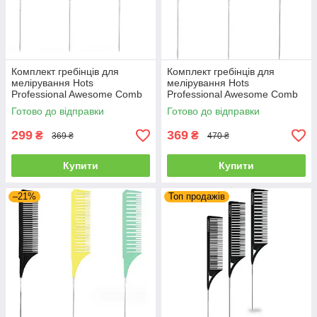
Комплект гребінців для
Комплект гребінців для
мелірування Hots
мелірування Hots
Professional Awesome Comb
Professional Awesome Comb
Pastel Blue, 3 шт (HP98003)
Coral/Green/Yellow 3 шт
Готово до відправки
Готово до відправки
(HP98006)
299
369
₴
₴
369 ₴
470 ₴
Купити
Купити
–21%
Топ продажів