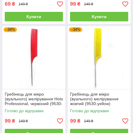
69
99
₴
₴
149 ₴
149 ₴
Купити
Купити
–34%
–34%
Гребінець для мікро
Гребінець для мікро
(вуального) мелірування Hots
(вуального) мелірування
Professional, червоний (9530-
жовтий (9530-yellow)
red)
Готово до відправки
Готово до відправки
99
99
₴
₴
149 ₴
149 ₴