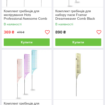
Комплект гребінців для
Комплект гребінців для
мелірування Hots
набору пасм Framar
Professional Awesome Comb
Dreamweaver Comb Black
Yellow/Black/Mint, 3 шт
(чорний), 3 шт (92000)
В наявності
В наявності
(HP98001)
369
890
₴
₴
470 ₴
Купити
Купити
Комплект гребінців для