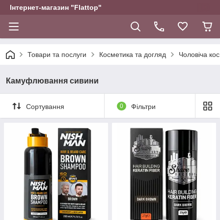
Інтернет-магазин "Flattop"
Товари та послуги
Косметика та догляд
Чоловіча ко
Камуфлювання сивини
Сортування
0
Фільтри