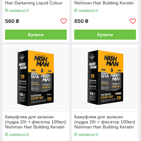
Hair Darkening Liquid Colour
Nishman Hair Building Keratin
Restorer, 120 мл
темно-коричневий
В наявності
В наявності
(10703012)
560
850
₴
₴
Купити
Купити
Камуфляж для залисин
Камуфляж для залисин
(пудра 20г + фіксатор 100мл)
(пудра 20г + фіксатор 100мл)
Nishman Hair Building Keratin
Nishman Hair Building Keratin
Fiber Чорний (10703011)
світло-коричневий
В наявності
В наявності
(10703014)