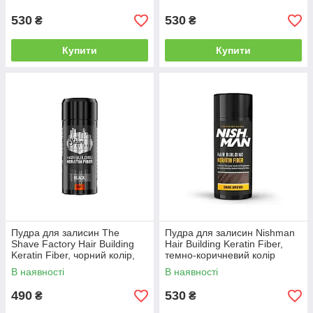
530
530
₴
₴
Купити
Купити
Пудра для залисин The
Пудра для залисин Nishman
Shave Factory Hair Building
Hair Building Keratin Fiber,
Keratin Fiber, чорний колір,
темно-коричневий колір
21 г (10703002)
(10703006)
В наявності
В наявності
490
530
₴
₴