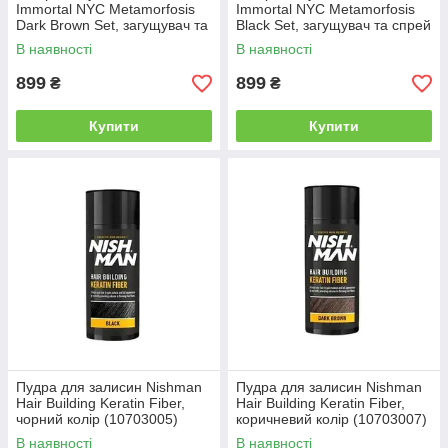
Immortal NYC Metamorfosis
Immortal NYC Metamorfosis
Dark Brown Set, загущувач та
Black Set, загущувач та спрей
спрей для фіксації (INF-135)
для фіксації (INF-134)
В наявності
В наявності
899
899
₴
₴
Купити
Купити
Пудра для залисин Nishman
Пудра для залисин Nishman
Hair Building Keratin Fiber,
Hair Building Keratin Fiber,
чорний колір (10703005)
коричневий колір (10703007)
В наявності
В наявності