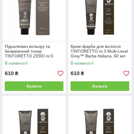
Підсилювач кольору та
Крем-фарба для волосся
безаміачний тонер
TINTORETTO nr.3 Multi-Level
TINTORETTO ZERO nr.0
Grey™ Barba Italiana, 60 мл
Multi-Level Grey™ Barba
(BI037)
В наявності
В наявності
Italiana, 60 мл (BI000)
610
610
₴
₴
Купити
Купити