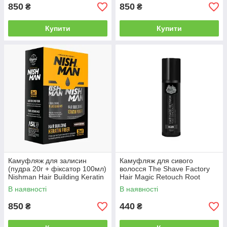
850
850
₴
₴
Купити
Купити
Камуфляж для залисин
Камуфляж для сивого
(пудра 20г + фіксатор 100мл)
волосся The Shave Factory
Nishman Hair Building Keratin
Hair Magic Retouch Root
Fiber коричневий (10703013)
Concealer, Чорний колір
В наявності
В наявності
(10703020)
850
440
₴
₴