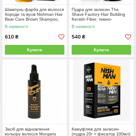
Шампунь-фарба для волосся
Пудра для залисин The
бороди та вусів Nishman Hair
Shave Factory Hair Building
Bear Care Brown Shampoo,
Keratin Fiber, темно-
200 мл (10605018)
коричневий колір, 27 г
В наявності
В наявності
(10703036)
610
540
₴
₴
Купити
Купити
Засіб для відновлення
Камуфляж для залисин
кольору волосся Morgans
(пудра 20г + фіксатор 100мл)