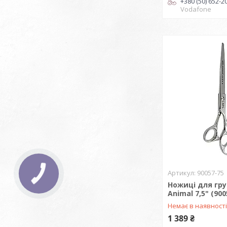
+380 (50) 652-2
Vodafone
90057-75
Ножиці для гру
Animal 7,5" (900
Немає в наявност
1 389 ₴