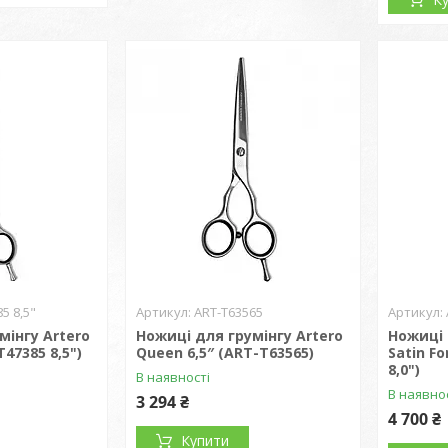
5 8,5"
ART-T63565
мінгу Artero
Ножиці для грумінгу Artero
Ножиці 
T47385 8,5")
Queen 6,5″ (ART-T63565)
Satin Fo
8,0")
В наявності
В наявно
3 294 ₴
4 700 ₴
Купити