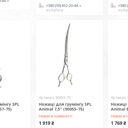
0-44
+380 (50) 652-20-44
+380 
Vodafone
Voda
90055-75
мінгу SPL
Ножиці для грумінгу SPL
Ножиці 
57-75)
Animal 7,5" (90055-75)
Animal 8
і
Немає в наявності
Немає в 
1 919 ₴
1 769 ₴