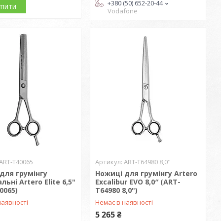
+380 (50) 652-20-44
упити
Vodafone
ART-T40065
ART-T64980 8,0"
для грумінгу
Ножиці для грумінгу Artero
льні Artero Elite 6,5"
Excalibur EVO 8,0″ (ART-
0065)
T64980 8,0")
наявності
Немає в наявності
5 265 ₴