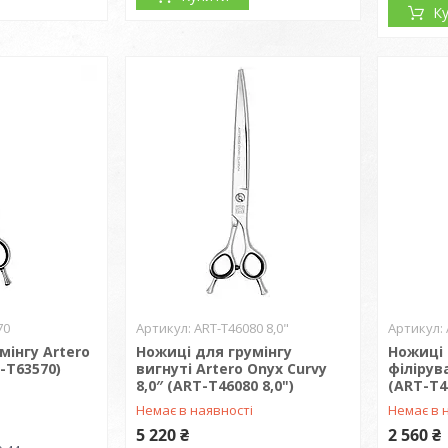
К
70
ART-T46080 8,0"
мінгу Artero
Ножиці для грумінгу
Ножиці 
-T63570)
вигнуті Artero Onyx Curvy
філірува
8,0″ (ART-T46080 8,0")
(ART-T4
і
Немає в наявності
Немає в 
5 220 ₴
2 560 ₴