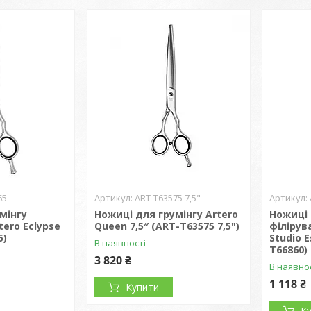
65
ART-T63575 7,5"
мінгу
Ножиці для грумінгу Artero
Ножиці 
tero Eclypse
Queen 7,5″ (ART-T63575 7,5")
філірув
5)
Studio E
В наявності
T66860)
3 820 ₴
В наявно
1 118 ₴
Купити
К