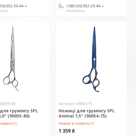
(50) 652-20-44
+380 (50) 652-20-44
fone
Vodafone
90055-80
90054-75
для грумінгу SPL
Ножиці для грумінгу SPL
,0" (90055-80)
Animal 7,5" (90054-75)
наявності
Немає в наявності
1 359 ₴