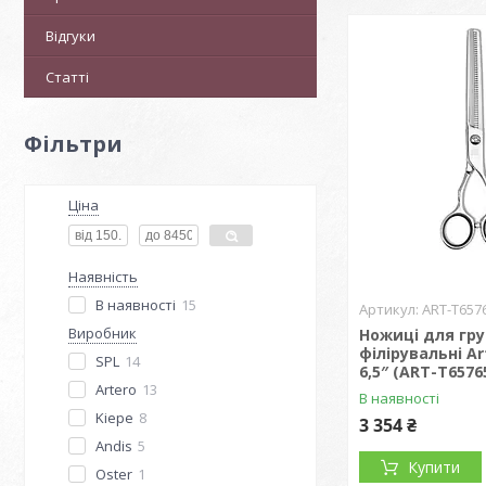
Відгуки
Статті
Фільтри
Ціна
Наявність
В наявності
15
ART-T657
Виробник
Ножиці для гру
філірувальні Ar
SPL
14
6,5″ (ART-T6576
Artero
13
В наявності
Kiepe
8
3 354 ₴
Andis
5
Купити
Oster
1