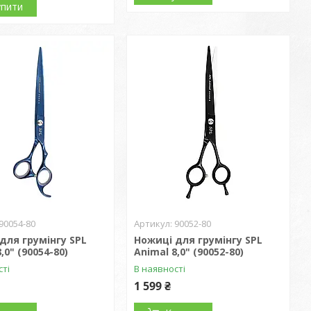
упити
90054-80
90052-80
для грумінгу SPL
Ножиці для грумінгу SPL
,0" (90054-80)
Animal 8,0" (90052-80)
сті
В наявності
1 599 ₴