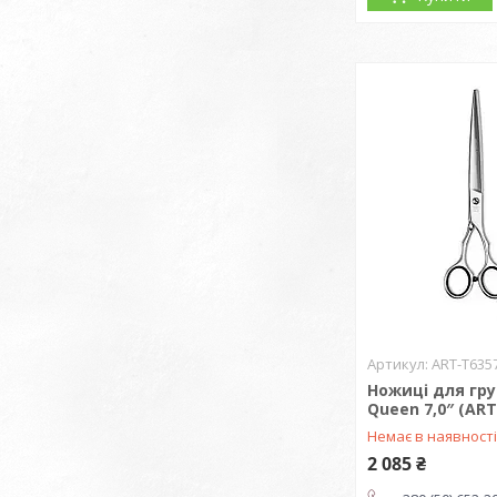
ART-T635
Ножиці для гру
Queen 7,0″ (ART
Немає в наявност
2 085 ₴