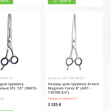
упити
Купити
90072-75
ART-T45780 8,0"
для грумінгу
Ножиці для грумінгу Artero
льні SPL 7,5″ (90072-
Magnum Curvy 8" (ART-
T45780 8,0")
сті
Немає в наявності
3 335 ₴