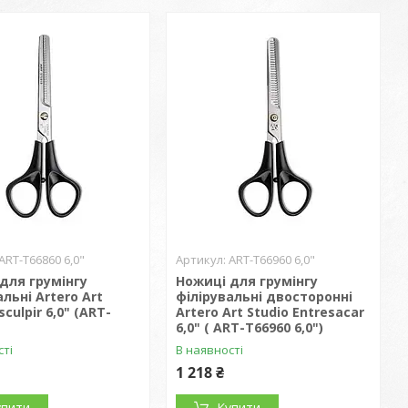
ART-T66860 6,0"
ART-T66960 6,0"
для грумінгу
Ножиці для грумінгу
альні Artero Art
філірувальні двосторонні
sculpir 6,0" (ART-
Artero Art Studio Entresacar
6,0" ( ART-T66960 6,0")
сті
В наявності
1 218 ₴
упити
Купити