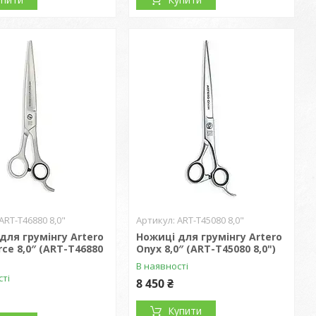
ART-T46880 8,0"
ART-T45080 8,0"
для грумінгу Artero
Ножиці для грумінгу Artero
rce 8,0″ (ART-T46880
Onyx 8,0″ (ART-T45080 8,0")
В наявності
сті
8 450 ₴
Купити