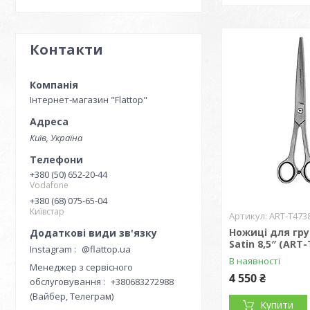
Контакти
Інтернет-магазин "Flattop"
Київ, Україна
+380 (50) 652-20-44
Vodafone
+380 (68) 075-65-04
Київстар
ART-T4738
Ножиці для гру
Satin 8,5″ (ART-
Instagram
@flattop.ua
В наявності
Менеджер з сервісного
4 550 ₴
обслуговування
+380683272988
(Вайбер, Телеграм)
Купити