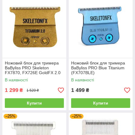
Ножовий блок для тримера
Ножовий блок для тримера
BaByliss PRO Skeleton
BaByliss PRO Blue Titanium
FX7870, FX726E GoldFX 2.0
(FX707BLE)
(FX707G2ZE)
В наявності
В наявності
1 299
1 499
₴
₴
1 520 ₴
Купити
Купити
–25%
–25%