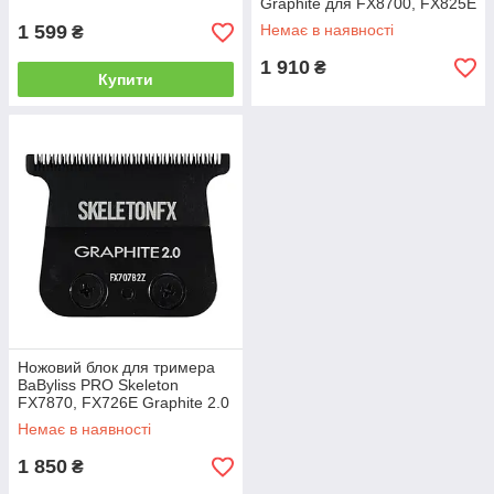
Graphite для FX8700, FX825E
(FX8010BME)
1 599
Немає в наявності
₴
1 910
₴
Купити
Ножовий блок для тримера
BaByliss PRO Skeleton
FX7870, FX726E Graphite 2.0
(FX707B2ZE)
Немає в наявності
1 850
₴