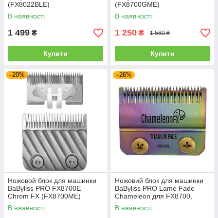
(FX8022BLE)
(FX8700GME)
В наявності
В наявності
1 499
1 250
₴
₴
1 560 ₴
Купити
Купити
–20%
–26%
Ножовой блок для машинки
Ножовий блок для машинки
BaByliss PRO FX8700E
BaByliss PRO Lame Fade
Chrom FX (FX8700ME)
Chameleon для FX8700,
FX825E (FX8010CME)
В наявності
В наявності