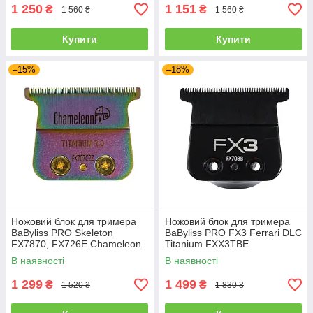
1 250
1 151
₴
₴
1 560 ₴
1 560 ₴
Купити
Купити
–15%
–18%
Ножовий блок для тримера
Ножовий блок для тримера
BaByliss PRO Skeleton
BaByliss PRO FX3 Ferrari DLC
FX7870, FX726E Chameleon
Titanium FXX3TBE
FX 2.0 (FX707C2ZE)
(FX703BZE)
В наявності
В наявності
1 299
1 499
₴
₴
1 520 ₴
1 830 ₴