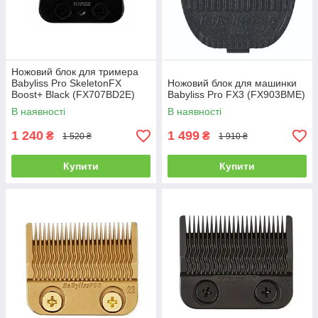
Ножовий блок для тримера
Babyliss Pro SkeletonFX
Ножовий блок для машинки
Boost+ Black (FX707BD2E)
Babyliss Pro FX3 (FX903BME)
В наявності
В наявності
1 240
1 499
₴
₴
1 520 ₴
1 910 ₴
Купити
Купити