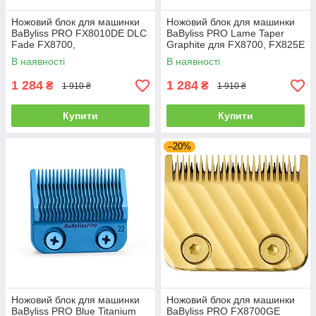
Ножовий блок для машинки
Ножовий блок для машинки
BaByliss PRO FX8010DE DLC
BaByliss PRO Lame Taper
Fade FX8700,
Graphite для FX8700, FX825E
FX825E(FX8010DE)
(FX803BME)
В наявності
В наявності
1 284
1 284
₴
₴
1 910 ₴
1 910 ₴
Купити
Купити
–20%
Ножовий блок для машинки
Ножовий блок для машинки
BaByliss PRO Blue Titanium
BaByliss PRO FX8700GE