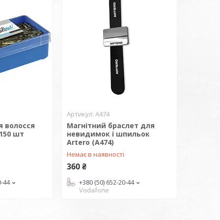
А474
 волосся
Магнітний браслет для
 150 шт
невидимок і шпильок
Artero (А474)
і
Немає в наявності
360 ₴
0-44
+380 (50) 652-20-44
Vodafone