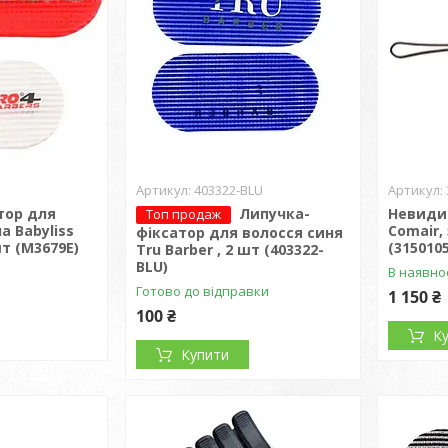
403322-BLU
тор для
Липучка-
Невиди
Топ продаж
а Babyliss
Comair,
фіксатор для волосся синя
шт (M3679E)
(3150105
Tru Barber , 2 шт (403322-
BLU)
В наявно
Готово до відправки
1 150 ₴
100 ₴
К
Купити