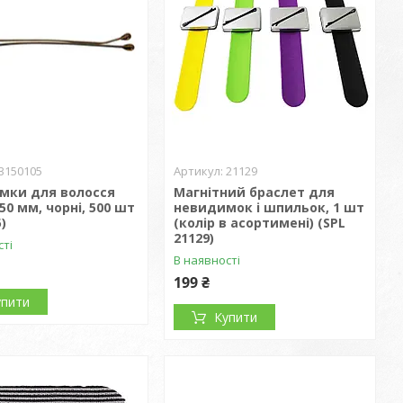
3150105
21129
мки для волосся
Магнітний браслет для
 50 мм, чорні, 500 шт
невидимок і шпильок, 1 шт
)
(колір в асортимені) (SPL
21129)
сті
В наявності
199 ₴
упити
Купити