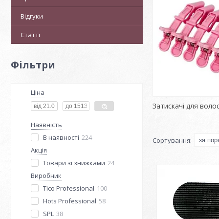
Відгуки
Статті
Фільтри
Ціна
Затискачі для воло
Наявність
В наявності
224
Акція
Товари зі знижками
24
Виробник
Tico Professional
100
Hots Professional
58
SPL
38