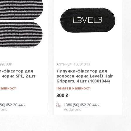
9938BK
10301044
а-фіксатор для
Липучка-фіксатор для
 чорна SPL, 2 шт
волосся чорна Level3 Hair
)
Grippers, 4 шт (10301044)
наявності
Немає в наявності
300 ₴
(50) 652-20-44
+380 (50) 652-20-44
fone
Vodafone