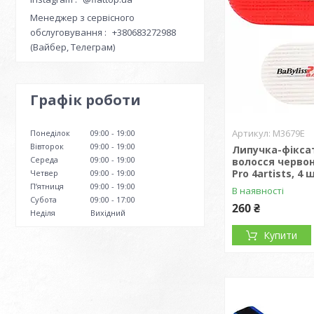
Менеджер з сервісного
обслуговування
+380683272988
(Вайбер, Телеграм)
Графік роботи
M3679E
Понеділок
09:00
19:00
Вівторок
09:00
19:00
Липучка-фікса
Середа
09:00
19:00
волосся червон
Pro 4artists, 4 
Четвер
09:00
19:00
Пʼятниця
09:00
19:00
В наявності
Субота
09:00
17:00
260 ₴
Неділя
Вихідний
Купити