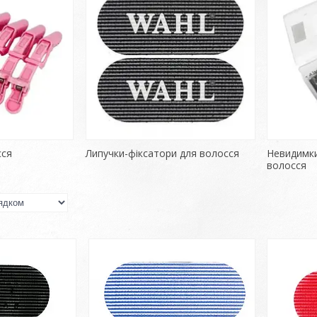
сся
Липучки-фіксатори для волосся
Невидимки
волосся