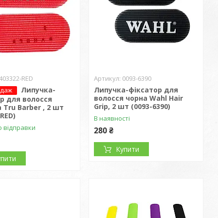
403322-RED
0093-6390
Липучка-
Липучка-фіксатор для
одаж
волосся чорна Wahl Hair
р для волосся
Grip, 2 шт (0093-6390)
 Tru Barber , 2 шт
-RED)
В наявності
о відправки
280 ₴
Купити
упити