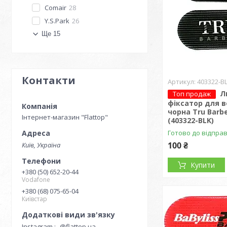
Comair
28
Y.S.Park
26
Ще 15
Контакти
403322-B
Л
Топ продаж
фіксатор для 
чорна Tru Barbe
Інтернет-магазин "Flattop"
(403322-BLK)
Готово до відпра
100 ₴
Київ, Україна
Купити
+380 (50) 652-20-44
Vodafone
+380 (68) 075-65-04
Київстар
Instagram
@flattop.ua