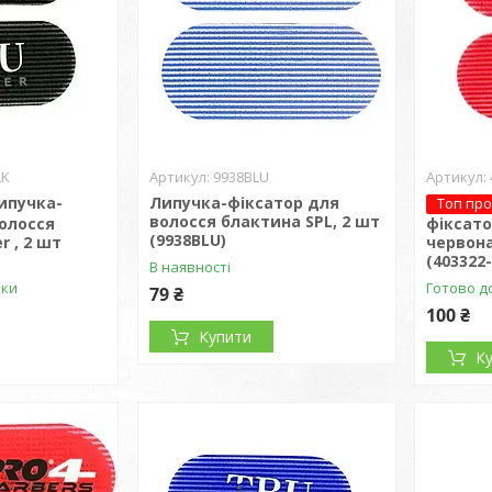
LK
9938BLU
ипучка-
Липучка-фіксатор для
Топ пр
волосся блактина SPL, 2 шт
волосся
фіксато
(9938BLU)
r , 2 шт
червона
(403322
В наявності
вки
Готово д
79 ₴
100 ₴
Купити
К