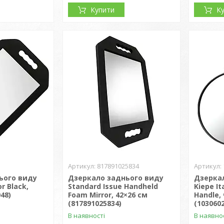
Купити
К
817891025834
ього виду
Дзеркало заднього виду
Дзерка
r Black,
Standard Issue Handheld
Kiepe It
48)
Foam Mirror, 42×26 см
Handle,
(817891025834)
(103060
В наявності
В наявно