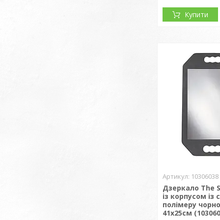
Купити
10306038
Дзеркало The S
із корпусом із 
полімеру чорно
41х25см (103060