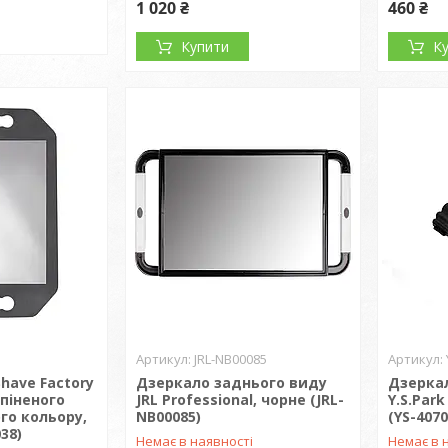
1 020 ₴
460 ₴
Купити
К
JRL-NB00085
have Factory
Дзеркало заднього виду
Дзерка
спіненого
JRL Professional, чорне (JRL-
Y.S.Park
го кольору,
NB00085)
(YS-4070
38)
Немає в наявності
Немає в 