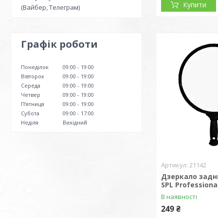
Купити
(Вайбер, Телеграм)
Графік роботи
Понеділок
09:00
19:00
Вівторок
09:00
19:00
Середа
09:00
19:00
Четвер
09:00
19:00
Пʼятниця
09:00
19:00
Субота
09:00
17:00
Неділя
Вихідний
21142
Дзеркало задн
SPL Professional
В наявності
249 ₴