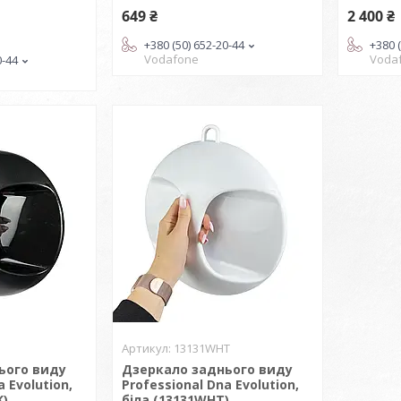
і
649 ₴
2 400 ₴
+380 (50) 652-20-44
+380 
Vodafone
Voda
0-44
13131WHT
ього виду
Дзеркало заднього виду
a Evolution,
Professional Dna Evolution,
K)
біла (13131WHT)