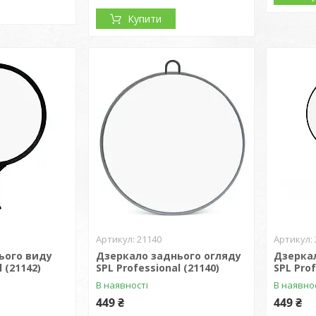
Купити
21140
ього виду
Дзеркало заднього огляду
Дзерка
 (21142)
SPL Professional (21140)
SPL Prof
В наявності
В наявно
449 ₴
449 ₴