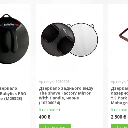
10306034
зеркало
Дзеркало заднього виду
Дзеркал
The shave Factory Mirror
лазерн
Babyliss PRO
With Handle, чорне
Y.S.Park
ле (M2932E)
(10306034)
Mahagon
В наявності
В наявно
490 ₴
2 500 ₴
Купити
К