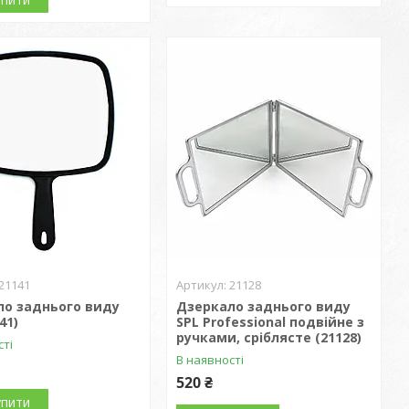
21141
21128
ло заднього виду
Дзеркало заднього виду
41)
SPL Professional подвійне з
ручками, сріблясте (21128)
сті
В наявності
520 ₴
упити