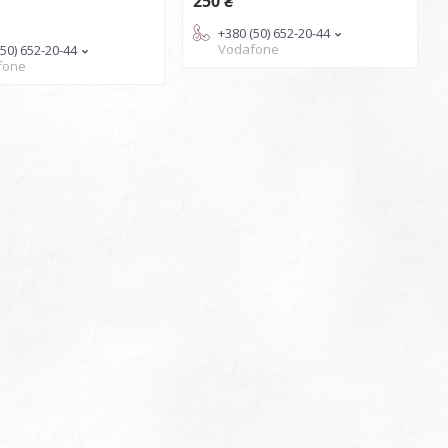
250 ₴
+380 (50) 652-20-44
Vodafone
(50) 652-20-44
fone