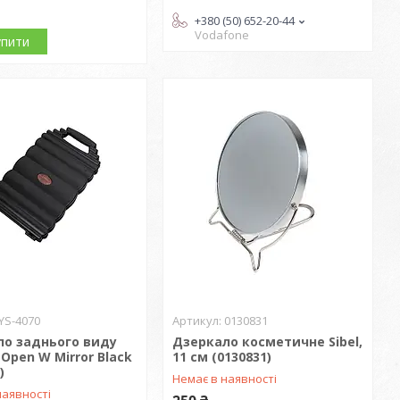
+380 (50) 652-20-44
Vodafone
упити
YS-4070
0130831
ло заднього виду
Дзеркало косметичне Sibel,
 Open W Mirror Black
11 см (0130831)
)
Немає в наявності
наявності