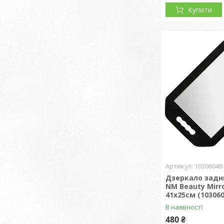
Купити
10306048
Дзеркало задн
NM Beauty Mirro
41х25см (103060
В наявності
480 ₴