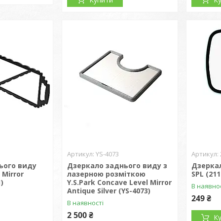
YS-4073
ього виду
Дзеркало заднього виду з
Дзерка
 Mirror
лазерною розміткою
SPL (211
)
Y.S.Park Concave Level Mirror
В наявно
Antique Silver (YS-4073)
249 ₴
В наявності
2 500 ₴
К