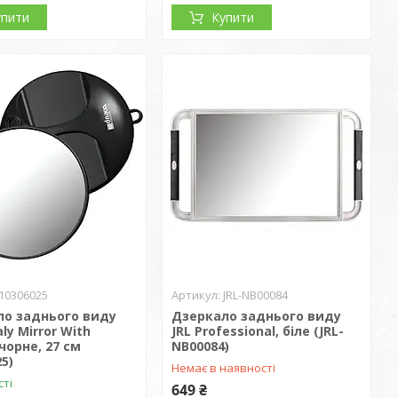
упити
Купити
10306025
JRL-NB00084
ло заднього виду
Дзеркало заднього виду
aly Mirror With
JRL Professional, біле (JRL-
 чорне, 27 см
NB00084)
25)
Немає в наявності
сті
649 ₴