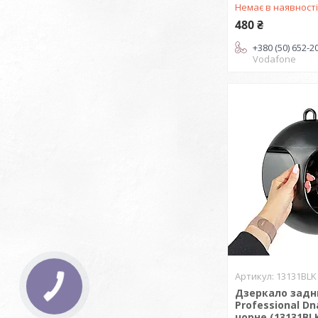
Немає в наявност
480 ₴
+380 (50) 652-2
Vodafone
13131BLK
Дзеркало задн
Professional Dn
чорне (13131BL