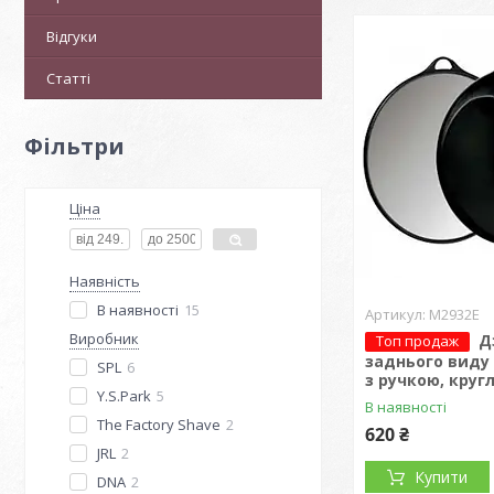
Відгуки
Статті
Фільтри
Ціна
Наявність
В наявності
15
M2932E
Виробник
Д
Топ продаж
заднього виду 
SPL
6
з ручкою, круг
Y.S.Park
5
В наявності
The Factory Shave
2
620 ₴
JRL
2
Купити
DNA
2