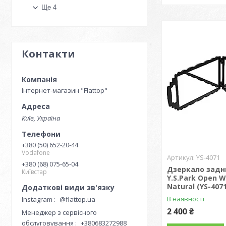
Ще 4
Контакти
Інтернет-магазин "Flattop"
Київ, Україна
+380 (50) 652-20-44
Vodafone
YS-4071
+380 (68) 075-65-04
Дзеркало задн
Київстар
Y.S.Park Open W
Natural (YS-4071
В наявності
Instagram
@flattop.ua
2 400 ₴
Менеджер з сервісного
обслуговування
+380683272988