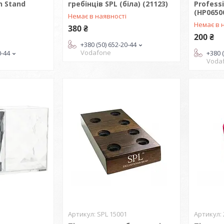
n Stand
гребінців SPL (біла) (21123)
Profess
(HP0650
Немає в наявності
і
Немає в 
380 ₴
200 ₴
+380 (50) 652-20-44
Vodafone
0-44
+380 
Voda
SPL 15001