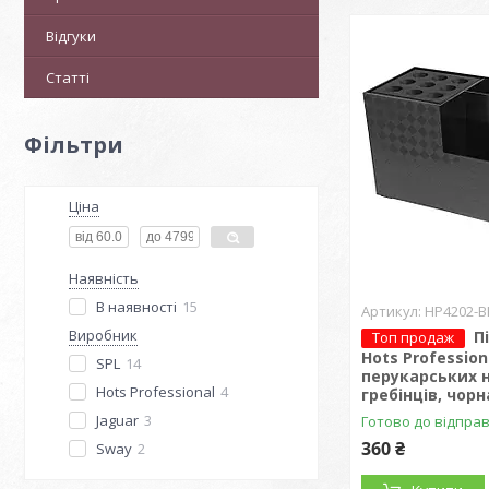
Відгуки
Статті
Фільтри
Ціна
Наявність
В наявності
15
HP4202-B
Виробник
П
Топ продаж
Hots Profession
SPL
14
перукарських 
Hots Professional
4
гребінців, чорн
Jaguar
3
Готово до відпра
360 ₴
Sway
2