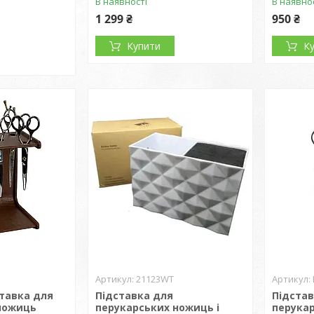
В наявності
В наявно
1 299 ₴
950 ₴
Купити
К
21123WT
ставка для
Підставка для
Підстав
ножиць
перукарських ножиць і
перука