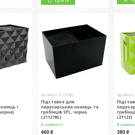
Купити
21137BL
Підставка для
Підстав
ножиць і
перукарських ножиць та
перукар
(чорна)
гребінців SPL, чорна
гребінц
(21137BL)
(21123)
В наявності
В наявно
460 ₴
380 ₴