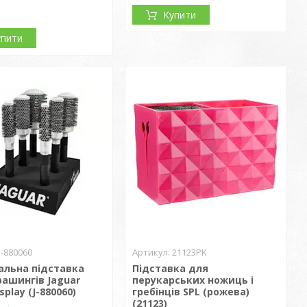
Купити
упити
J-880060
21123PK
альна підставка
Підставка для
рашингів Jaguar
перукарських ножиць і
splay (J-880060)
гребінців SPL (рожева)
(21123)