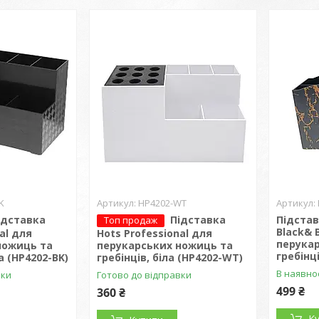
K
HP4202-WT
ідставка
Підставка
Підстав
Топ продаж
Black& 
al для
Hots Professional для
перука
ножиць та
перукарських ножиць та
гребінц
а (HP4202-BK)
гребінців, біла (HP4202-WT)
В наявно
вки
Готово до відправки
499 ₴
360 ₴
К