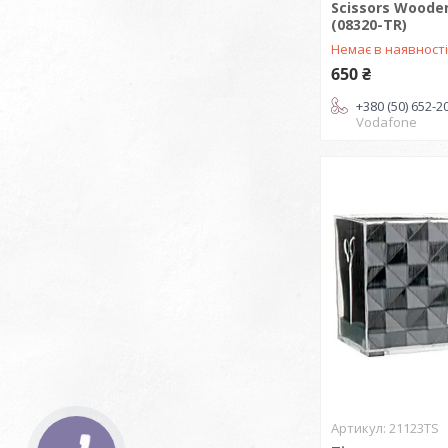
Scissors Woode
(08320-TR)
Немає в наявност
650 ₴
+380 (50) 652-2
Vodafone
21123TS