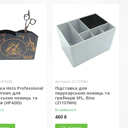
HP4203
21137WH
ка Hots Professional
Підставка для
Brown для
перукарських ножиць та
рських ножиць та
гребінців SPL, біла
ів (HP4203)
(21137WH)
сті
В наявності
460 ₴
упити
Купити