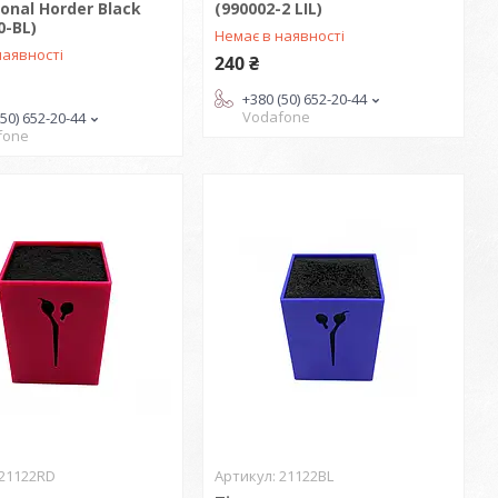
ional Horder Black
(990002-2 LIL)
0-BL)
Немає в наявності
наявності
240 ₴
+380 (50) 652-20-44
Vodafone
(50) 652-20-44
fone
21122RD
21122BL