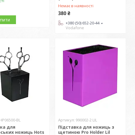
сті
Немає в наявності
380 ₴
упити
+380 (50) 652-20-44
Vodafone
HP06500-BL
990002-2 LIL
ка для
Підставка для ножиць з
рських ножиць Hots
щетиною Pro Holder Lil