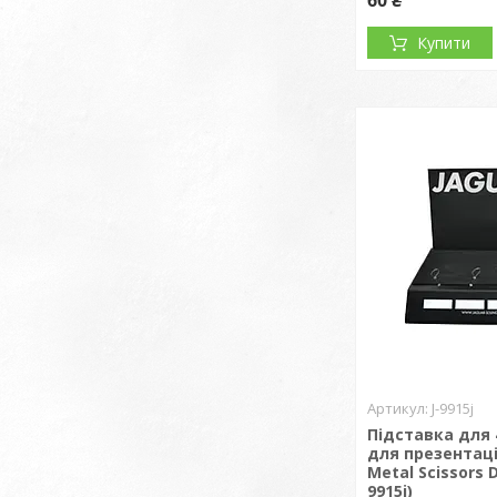
60 ₴
Купити
J-9915j
Підставка для
для презентаці
Metal Scissors D
9915j)