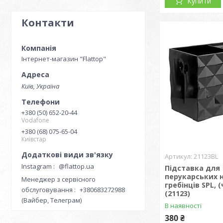
Купити
Контакти
Інтернет-магазин "Flattop"
Київ, Україна
+380 (50) 652-20-44
Vodafone
+380 (68) 075-65-04
Київстар
21123BL
Instagram
@flattop.ua
Підставка для
перукарських 
Менеджер з сервісного
гребінців SPL, 
обслуговування
+380683272988
(21123)
(Вайбер, Телеграм)
В наявності
380 ₴