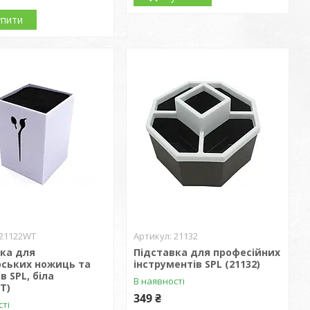
упити
21122WT
21132
ка для
Підставка для професійних
рських ножиць та
інструментів SPL (21132)
в SPL, біла
В наявності
T)
349 ₴
сті