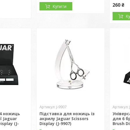
260 ₴
Купити
К
J-9907
 4 ножиць
Підставка для ножиць із
Універс
ї Jaguar
акрилу Jaguar Scissors
для 6 б
isplay (J-
Display (J-9907)
Brush Di