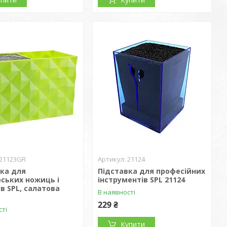
21123GR
21124
ка для
Підставка для професійних
ських ножиць і
інструментів SPL 21124
ів SPL, салатова
В наявності
229 ₴
сті
Купити