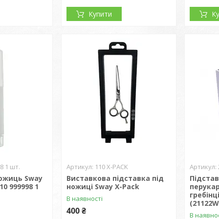
Купити
К
8 1 шт.
110 X-PACK
ожиць Sway
Виставкова підставка під
Підстав
10 999998 1
ножиці Sway X-Pack
перука
гребінці
В наявності
(21122W
400 ₴
В наявно