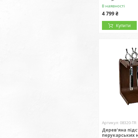
В наявності
4 799 ₴
Купити
08320-TR
Дерев'яна під
перукарських 