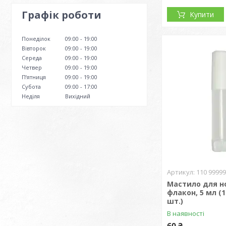
Графік роботи
Купити
Понеділок
09:00
19:00
Вівторок
09:00
19:00
Середа
09:00
19:00
Четвер
09:00
19:00
Пʼятниця
09:00
19:00
Субота
09:00
17:00
Неділя
Вихідний
110 99999
Мастило для н
флакон, 5 мл (1
шт.)
В наявності