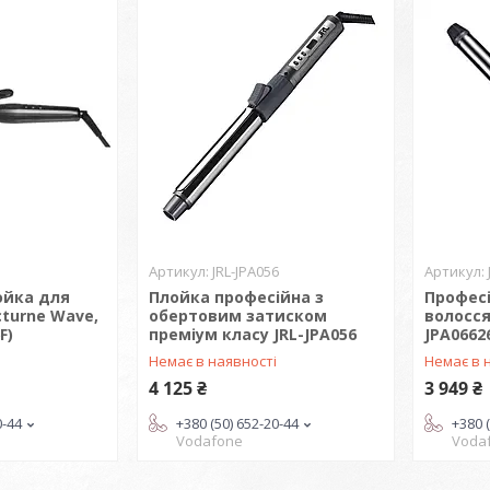
JRL-JPA056
ойка для
Плойка професійна з
Профес
cturne Wave,
обертовим затиском
волосся
F)
преміум класу JRL-JPA056
JPA0662
і
Немає в наявності
Немає в 
4 125 ₴
3 949 ₴
0-44
+380 (50) 652-20-44
+380 
Vodafone
Voda