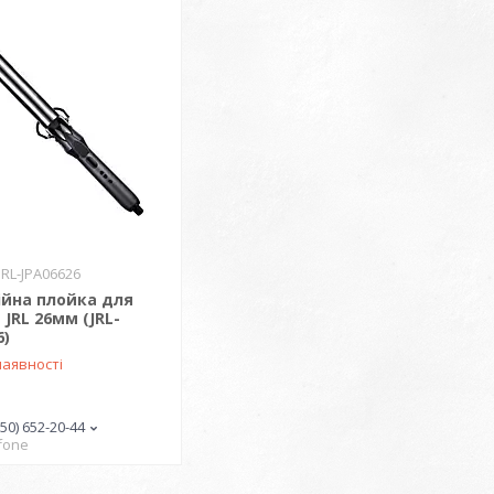
JRL-JPA06626
ійна плойка для
 JRL 26мм (JRL-
6)
наявності
(50) 652-20-44
fone