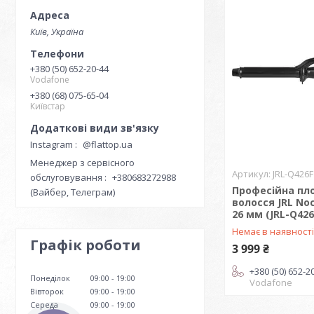
Київ, Україна
+380 (50) 652-20-44
Vodafone
+380 (68) 075-65-04
Київстар
Instagram
@flattop.ua
Менеджер з сервісного
JRL-Q426F
обслуговування
+380683272988
Професійна пл
(Вайбер, Телеграм)
волосся JRL No
26 мм (JRL-Q426
Немає в наявност
Графік роботи
3 999 ₴
+380 (50) 652-2
Понеділок
09:00
19:00
Vodafone
Вівторок
09:00
19:00
Середа
09:00
19:00