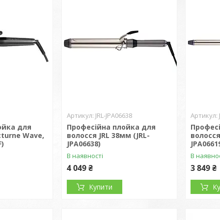
JRL-JPA06638
ойка для
Професійна плойка для
Профес
cturne Wave,
волосся JRL 38мм (JRL-
волосся
F)
JPA06638)
JPA0661
В наявності
В наявно
4 049 ₴
3 849 ₴
Купити
К