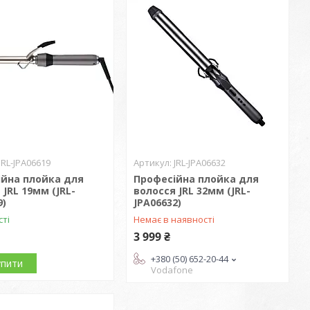
JRL-JPA06619
JRL-JPA06632
ійна плойка для
Професійна плойка для
 JRL 19мм (JRL-
волосся JRL 32мм (JRL-
9)
JPA06632)
сті
Немає в наявності
3 999 ₴
+380 (50) 652-20-44
упити
Vodafone