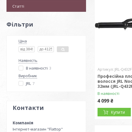
Статті
Фільтри
Ціна
Наявність
В наявності
3
JRL-Q432F
Виробник
Професійна пл
волосся JRL No
JRL
7
32мм (JRL-Q432
В наявності
4 099 ₴
Контакти
Купити
Інтернет-магазин "Flattop"