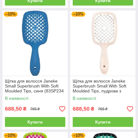
Купити
Купити
–10%
–10%
Щітка для волосся Janeke
Щітка для волосся Janeke
Small Superbrush With Soft
Superbrush Small With Soft
Moulded Tips, синя (83SP234
Moulded Tips, пудрова з
BFL)
білим (94SP234 RSA)
В наявності
В наявності
688,50
688,50
₴
₴
765 ₴
765 ₴
Купити
Купити
–10%
–10%