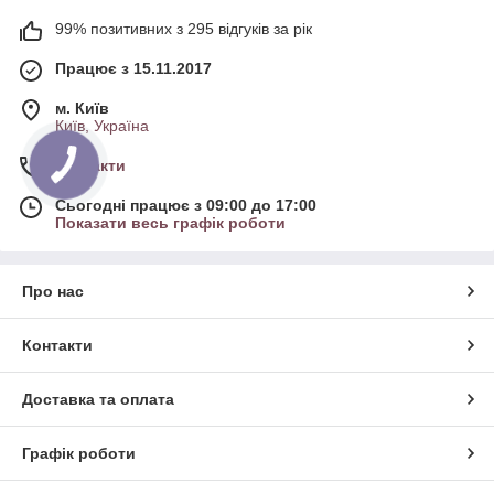
99% позитивних з 295 відгуків за рік
Працює з 15.11.2017
м. Київ
Київ, Україна
Контакти
Сьогодні працює з 09:00 до 17:00
Показати весь графік роботи
Про нас
Контакти
Доставка та оплата
Графік роботи