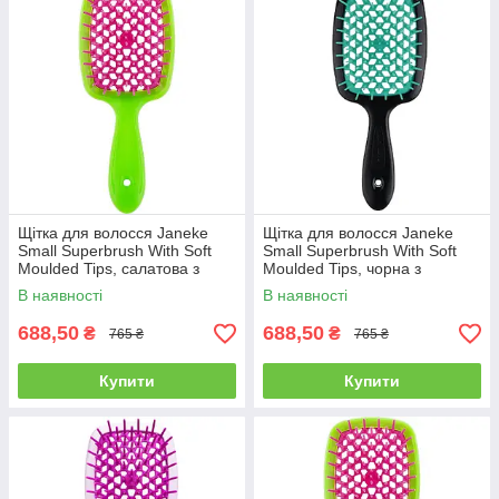
Щітка для волосся Janeke
Щітка для волосся Janeke
Small Superbrush With Soft
Small Superbrush With Soft
Moulded Tips, салатова з
Moulded Tips, чорна з
малиновим (86SP234 VER)
зеленим (71SP234 TFF)
В наявності
В наявності
688,50
688,50
₴
₴
765 ₴
765 ₴
Купити
Купити