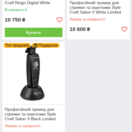
Craft Reign Digital White
Професійний тример для
(SC422W)
стрижки та окантовки Style
В наявності
Craft Saber II White Limited
Edition (STSAWT)
10 750
Немає в наявності
₴
10 600
₴
Купити
Топ продажів
Подарунок
Професійний тример для
стрижки та окантовки Style
Craft Saber II Black Limited
Edition (STSABK)
Немає в наявності