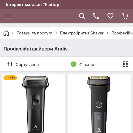
Інтернет-магазин "Flattop"
Товари та послуги
Електробритви Shaver
Професійн
Професійні шейвери Andis
Сортування
0
Фільтри
–28%