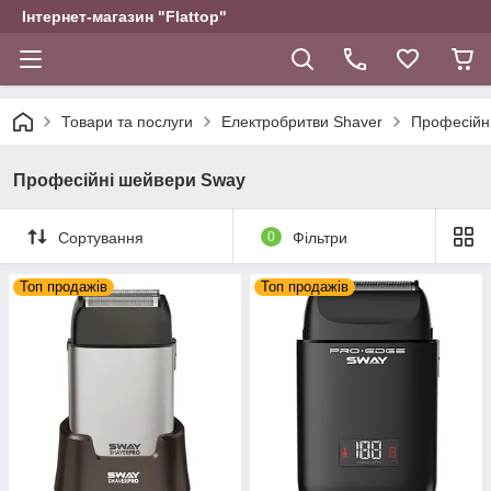
Інтернет-магазин "Flattop"
Товари та послуги
Електробритви Shaver
Професійн
Професійні шейвери Sway
Сортування
0
Фільтри
Топ продажів
Топ продажів