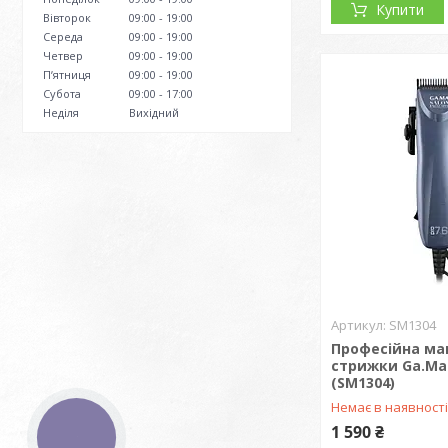
Купити
Вівторок
09:00
19:00
Середа
09:00
19:00
Четвер
09:00
19:00
Пʼятниця
09:00
19:00
Субота
09:00
17:00
Неділя
Вихідний
SM1304
Професійна м
стрижки Ga.Ma 
(SM1304)
Немає в наявност
1 590 ₴
КНОПКА
ЗВ'ЯЗКУ