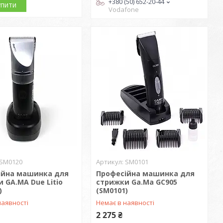
+380 (50) 652-20-44
упити
Vodafone
SM0120
SM0101
ійна машинка для
Професійна машинка для
 GA.MA Due Litio
стрижки Ga.Ma GC905
)
(SM0101)
наявності
Немає в наявності
2 275 ₴