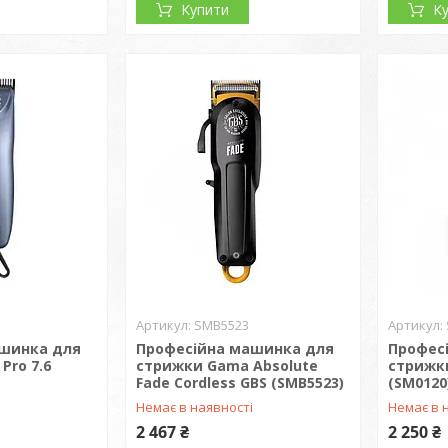
Купити
К
SMB5523
ашинка для
Професійна машинка для
Профес
Pro 7.6
стрижки Gama Absolute
стрижки
Fade Cordless GBS (SMB5523)
(SM0120
і
Немає в наявності
Немає в 
2 467 ₴
2 250 ₴