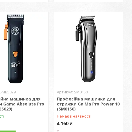
SMB5029
SM0150
ійна машинка для
Професійна машинка для
 Gama Absolute Pro
стрижки Ga.Ma Pro Power 10
B5029)
(SM0150)
сті
Немає в наявності
4 160 ₴