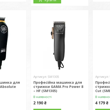
SM1305
ашинка для
Професійна машинка для
Профес
Absolute
стрижки GAMA Pro Power 8
стрижки
– HF (SM1305)
Cut (SM
В наявності
В наявно
2 190 ₴
4 179 ₴