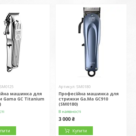
SM0125
SM0180
ійна машинка для
Професійна машинка для
и Gama GC Titanium
стрижки Ga.Ma GC910
)
(SM0180)
сті
В наявності
3 000 ₴
упити
Купити