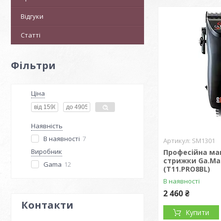
Відгуки
Статті
Фільтри
Ціна
Наявність
В наявності
7
SM1301
Виробник
Професійна м
стрижки Ga.Ma
Gama
12
(T11.PRO8BL)
В наявності
2 460 ₴
Контакти
Купити