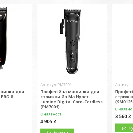
PM7001
ашинка для
Професійна машинка для
Профес
 PRO 8
стрижки Ga.Ma Hyper
стрижк
Lumine Digital Cord-Cordless
(SM0125
(PM7001)
В наявно
В наявності
3 560 ₴
4 905 ₴
К
Купити