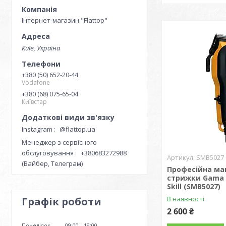
Інтернет-магазин "Flattop"
Київ, Україна
+380 (50) 652-20-44
Vodafone
+380 (68) 075-65-04
Київстар
Instagram
@flattop.ua
Менеджер з сервісного
обслуговування
+380683272988
SMB5027
(Вайбер, Телеграм)
Професійна м
стрижки Gama 
Skill (SMB5027)
В наявності
Графік роботи
2 600 ₴
Понеділок
09:00
19:00