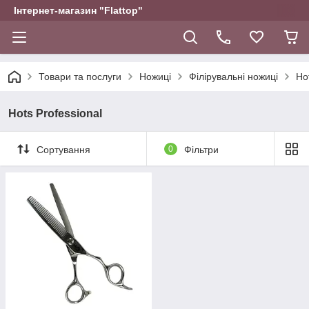
Інтернет-магазин "Flattop"
Товари та послуги
Ножиці
Філірувальні ножиці
Ho
Hots Professional
Сортування
0
Фільтри