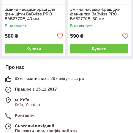
Змінна насадка-браш для
Змінна насадка-браш для
фен-щітки BaByliss PRO
фен-щітки BaByliss PRO
BAB2770E, 40 мм
BAB2770E, 50 мм
(BAB13827700)
(BAB13827701)
В наявності
В наявності
580
590
₴
₴
Купити
Купити
Про нас
99% позитивних з 297 відгуків за рік
Працює з 15.11.2017
м. Київ
Київ, Україна
Контакти
Сьогодні вихідний
Показати весь графік роботи