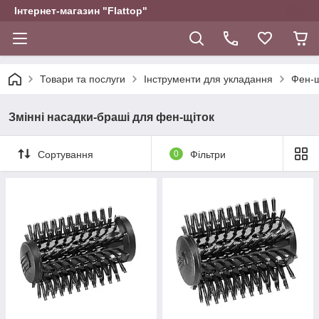
Інтернет-магазин "Flattop"
Товари та послуги
Інструменти для укладання
Фен-щ
Змінні насадки-браші для фен-щіток
Сортування
0
Фільтри