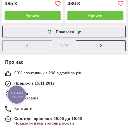
385
436
₴
₴
Купити
Купити
Показати ще
1
/ 2
Про нас
99% позитивних з 298 відгуків за рік
Працює з 15.11.2017
КНОПКА
м. Київ
ЗВ'ЯЗКУ
Київ, Україна
Контакти
Сьогодні працює з 09:00 до 19:00
Показати весь графік роботи