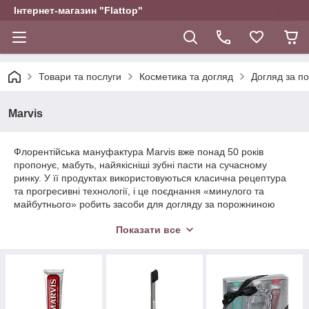
Інтернет-магазин "Flattop"
Товари та послуги
Косметика та догляд
Догляд за п
Marvis
Флорентійська мануфактура Marvis вже понад 50 років
пропонує, мабуть, найякісніші зубні пасти на сучасному
ринку. У її продуктах використовуються класична рецептура
та прогресивні технології, і це поєднання «минулого та
майбутнього» робить засоби для догляду за порожниною
рота по-справжньому ефективними. Зокрема, завдяки
Показати все
спеціальним інгредієнтам зубні пасти Marvis мають стійкий
м'ятний аромат і освіжаючу дію, які здатні позбавити навіть
запаху тютюну.
Бренд Marvis був заснований у середині минулого століття як
сімейна мануфактура, проте досить швидко зарекомендував
себе як виробника по-справжньому ефективних та якісних