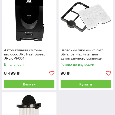
Автоматичний смітник-
Запасний плоский фільтр
пилосос JRL Fast Sweep (
Stylance Flat Filter для
JRL-JPF004)
автоматичного смітника-
пилососа Stylance Vacuum
В наявності
Готово до відправки
Hair Dustbin
8 499
90
₴
₴
Купити
Купити