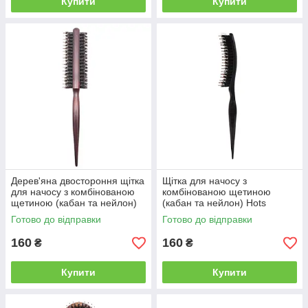
Купити
Купити
Дерев'яна двостороння щітка
Щітка для начосу з
для начосу з комбінованою
комбінованою щетиною
щетиною (кабан та нейлон)
(кабан та нейлон) Hots
Hots Professional Brown
Professional Plastic Black
Готово до відправки
Готово до відправки
(HP5109)
(HP5102-BK)
160
160
₴
₴
Купити
Купити