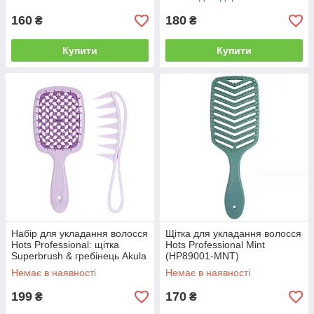
160
180
₴
₴
Купити
Купити
Набір для укладання волосся
Щітка для укладання волосся
Hots Professional: щітка
Hots Professional Mint
Superbrush & гребінець Akula
(HP89001-MNT)
Pastel Purple (HP86001P-
Немає в наявності
Немає в наявності
PRL)
199
170
₴
₴