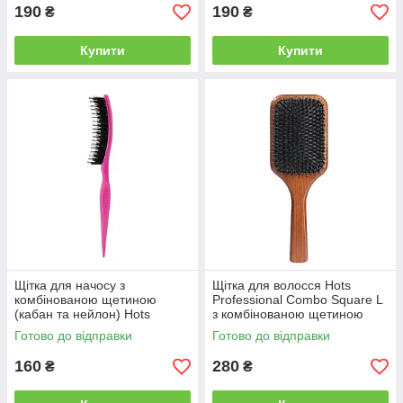
190
190
₴
₴
Купити
Купити
Щітка для начосу з
Щітка для волосся Hots
комбінованою щетиною
Professional Combo Square L
(кабан та нейлон) Hots
з комбінованою щетиною
Professional Plastic Pink
(HP9214)
Готово до відправки
Готово до відправки
(HP5102-PN)
160
280
₴
₴