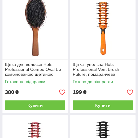
Щітка для волосся Hots
Щітка тунельна Hots
Professional Combo Oval L з
Professional Vent Brush
комбінованою щетиною
Future, помаранчева
(HP9216)
(HP9215-OG)
Готово до відправки
Готово до відправки
380
199
₴
₴
Купити
Купити