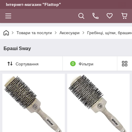
Інтернет-магазин "Flattop"
Товари та послуги
Аксесуари
Гребінці, щітки, браши
Браші Sway
Сортування
0
Фільтри