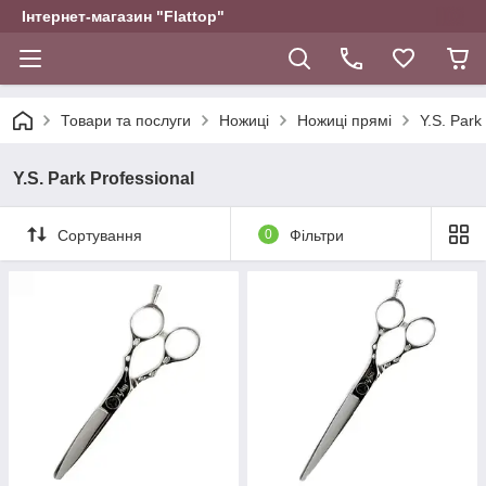
Інтернет-магазин "Flattop"
Товари та послуги
Ножиці
Ножиці прямі
Y.S. Park
Y.S. Park Professional
Сортування
0
Фільтри