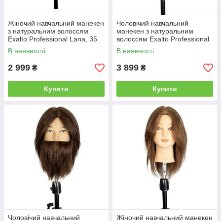
Жіночий навчальний манекен
Чоловічий навчальний
з натуральним волоссям
манекен з натуральним
Exalto Professional Lana, 35
волоссям Exalto Professional
см, шатенка (REF1053)
Thomas, 25 см, шатен
В наявності
В наявності
(REF1014)
2 999
3 899
₴
₴
Купити
Купити
Чоловічий навчальний
Жіночий навчальний манекен