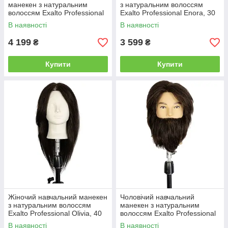
манекен з натуральним
з натуральним волоссям
волоссям Exalto Professional
Exalto Professional Enora, 30
Hugo, 25 см, шатен, з
см, темно-русява (REF1028)
В наявності
В наявності
бородою (REF1015)
4 199
3 599
₴
₴
Купити
Купити
Жіночий навчальний манекен
Чоловічий навчальний
з натуральним волоссям
манекен з натуральним
Exalto Professional Olivia, 40
волоссям Exalto Professional
см, брюнетка (REF1023)
Mike, 20 см, брюнет, з
В наявності
В наявності