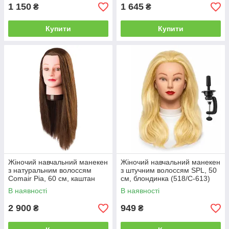
1 150
1 645
₴
₴
Купити
Купити
Жіночий навчальний манекен
Жіночий навчальний манекен
з натуральним волоссям
з штучним волоссям SPL, 50
Comair Pia, 60 см, каштан
см, блондинка (518/C-613)
(7001170н)
В наявності
В наявності
2 900
949
₴
₴