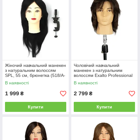
Жіночий навчальний манекен
Чоловічий навчальний
з натуральним волоссям
манекен з натуральним
SPL, 55 см, брюнетка (518/A-
волоссям Exalto Professional
1)
Ludo, 20 см, брюнет
В наявності
В наявності
(REF1040)
1 999
2 799
₴
₴
Купити
Купити