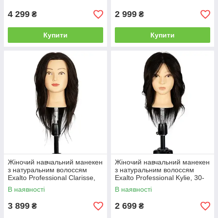
бородою (REF1041)
4 299
2 999
₴
₴
Купити
Купити
Жіночий навчальний манекен
Жіночий навчальний манекен
з натуральним волоссям
з натуральним волоссям
Exalto Professional Clarisse,
Exalto Professional Kylie, 30-
35 см, брюнетка (REF1020)
35 см, брюнетка (REF1050)
В наявності
В наявності
3 899
2 699
₴
₴