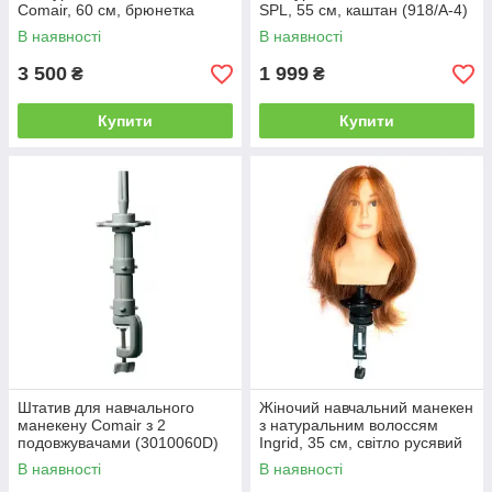
Comair, 60 см, брюнетка
SPL, 55 см, каштан (918/A-4)
(2572082)
В наявності
В наявності
3 500
1 999
₴
₴
Купити
Купити
Штатив для навчального
Жіночий навчальний манекен
манекену Comair з 2
з натуральним волоссям
подовжувачами (3010060D)
Ingrid, 35 см, світло русявий
(890552)
В наявності
В наявності