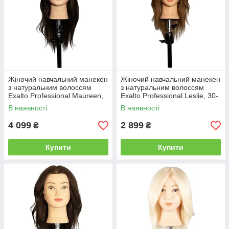
Жіночий навчальний манекен
Жіночий навчальний манекен
з натуральним волоссям
з натуральним волоссям
Exalto Professional Maureen,
Exalto Professional Leslie, 30-
40 см, шатенка (REF1029)
35 см, темно-русява
В наявності
В наявності
(REF1051)
4 099
2 899
₴
₴
Купити
Купити