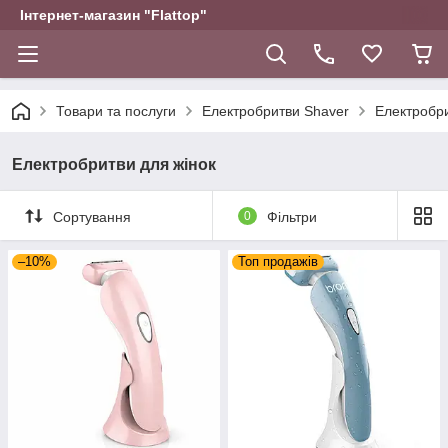
Інтернет-магазин "Flattop"
Товари та послуги
Електробритви Shaver
Електробри
Електробритви для жінок
Сортування
0
Фільтри
–10%
Топ продажів