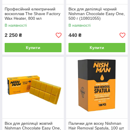
Професійний електричний
Віск для депіляції чорний
воскоплав The Shave Factory
Nishman Chocolate Easy One,
Wax Heater, 800 мл
500 г (10801055)
(10308015)
В наявності
В наявності
2 250
440
₴
₴
Купити
Купити
Віск для депіляції жовтий
Палички для воску Nishman
Nishman Chocolate Easy One,
Hair Removal Spatula, 100 шт