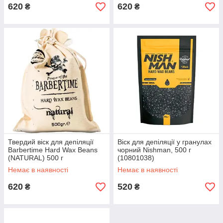
620
620
₴
₴
Твердий віск для депіляції
Віск для депіляції у гранулах
Barbertime Hard Wax Beans
чорний Nishman, 500 г
(NATURAL) 500 г
(10801038)
Немає в наявності
Немає в наявності
620
520
₴
₴