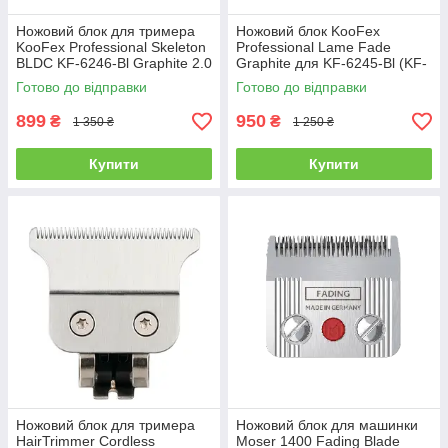
Ножовий блок для тримера
Ножовий блок KooFex
KooFex Professional Skeleton
Professional Lame Fade
BLDC KF-6246-Bl Graphite 2.0
Graphite для KF-6245-Bl (KF-
(KF-6246-001)
6245-001)
Готово до відправки
Готово до відправки
899
950
₴
₴
1 350 ₴
1 250 ₴
Купити
Купити
Ножовий блок для тримера
Ножовий блок для машинки
HairTrimmer Cordless
Moser 1400 Fading Blade