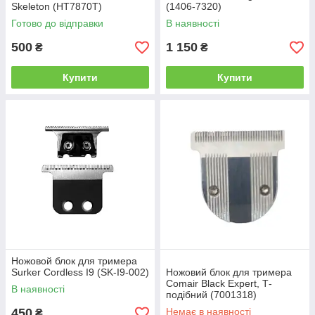
Skeleton (HT7870Т)
(1406-7320)
Готово до відправки
В наявності
500
1 150
₴
₴
Купити
Купити
Ножовой блок для тримера
Surker Сordless I9 (SK-I9-002)
Ножовий блок для тримера
Comair Black Expert, Т-
В наявності
подібний (7001318)
450
Немає в наявності
₴