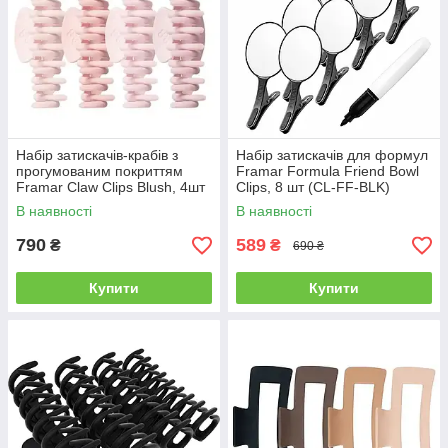
Набір затискачів-крабів з
Набір затискачів для формул
прогумованим покриттям
Framar Formula Friend Bowl
Framar Claw Clips Blush, 4шт
Clips, 8 шт (CL-FF-BLK)
(CL-CC-BSH)
В наявності
В наявності
790
589
₴
₴
690 ₴
Купити
Купити