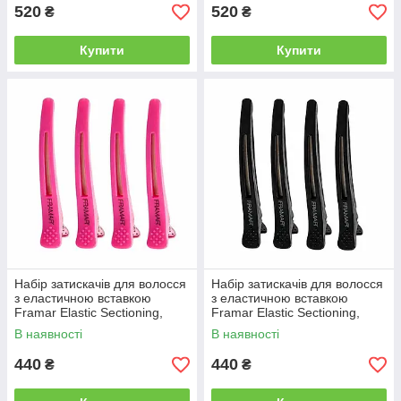
520
520
₴
₴
Купити
Купити
Набір затискачів для волосся
Набір затискачів для волосся
з еластичною вставкою
з еластичною вставкою
Framar Elastic Sectioning,
Framar Elastic Sectioning,
фуксія, 4 шт (91001)
чорні, 4 шт (91000)
В наявності
В наявності
440
440
₴
₴