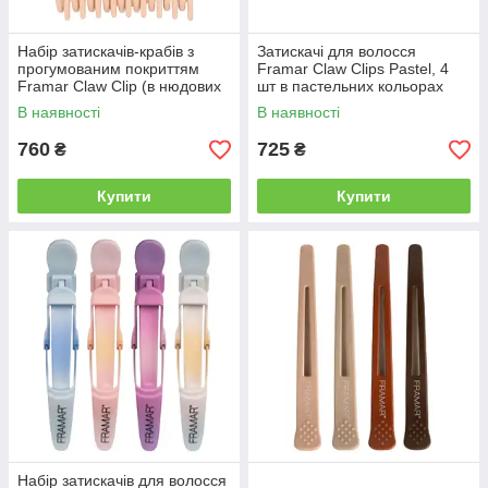
Набір затискачів-крабів з
Затискачі для волосся
прогумованим покриттям
Framar Claw Clips Pastel, 4
Framar Claw Clip (в нюдових
шт в пастельних кольорах
кольорах), 4 шт (91042)
В наявності
В наявності
760
725
₴
₴
Купити
Купити
Набір затискачів для волосся