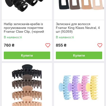
Набір затискачів-крабів із
Затискачі для волосся
прогумованим покриттям
Framar King Klaws Neutral, 4
Framar Claw Clip, (чорний
шт (91059)
матовий колір), 4 шт (91074)
В наявності
В наявності
760
855
₴
₴
Купити
Купити