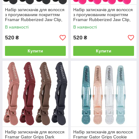
Набір затискачів для волосся
Набір затискачів для волосся
з прогумованим покриттям
з прогумованим покриттям
Framar Rubberized Jaw Clip,
Framar Rubberized Jaw Clip,
чорні, 4 шт (91002)
фуксія, 4 шт (91003)
В наявності
В наявності
520
520
₴
₴
Купити
Купити
Набір затискачів для волосся
Набір затискачів для волосся
Framar Gator Grips Dark
Framar Gator Grips Cookie