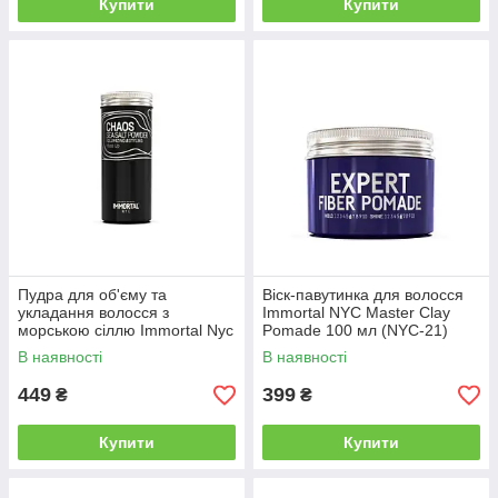
Купити
Купити
Пудра для об'єму та
Віск-павутинка для волосся
укладання волосся з
Immortal NYC Master Clay
морською сіллю Immortal Nyc
Pomade 100 мл (NYC-21)
Chaos Sea Salt Powder, 20 г
В наявності
В наявності
(NYC-82)
449
399
₴
₴
Купити
Купити