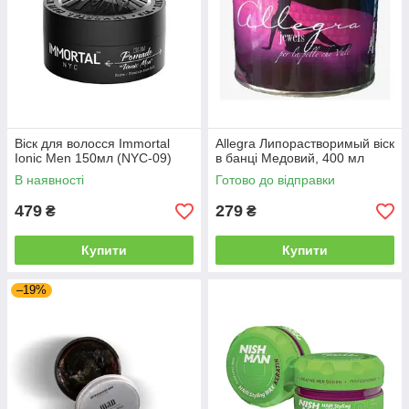
Віск для волосся Immortal
Allegra Липорастворимый віск
Ionic Men 150мл (NYC-09)
в банці Медовий, 400 мл
В наявності
Готово до відправки
479
279
₴
₴
Купити
Купити
–19%