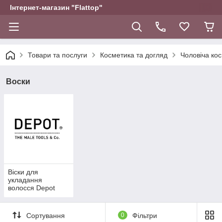
Інтернет-магазин "Flattop"
Товари та послуги
Косметика та догляд
Чоловіча ко
Воски
Віски для
укладання
волосся Depot
Сортування
0
Фільтри