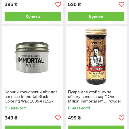
395
520
₴
₴
Купити
Купити
Чорний кольоровий віск для
Пудра для стайлінгу та
волосся Immortal Black
об'єму волосся серії One
Coloring Wax 100мл (152-
Million Immortal NYC Powder
071)
Wax, 20 г (NYC-88)
В наявності
В наявності
349
499
₴
₴