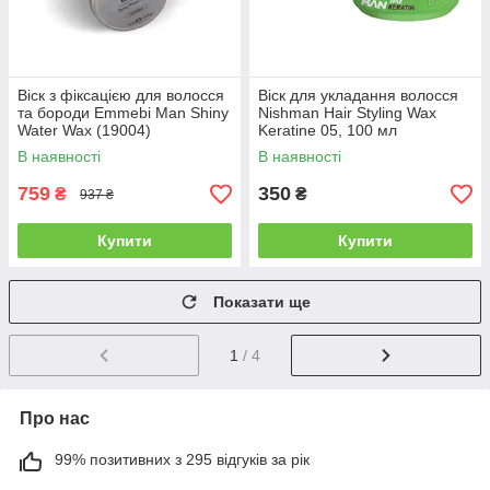
Віск з фіксацією для волосся
Віск для укладання волосся
та бороди Emmebi Man Shiny
Nishman Hair Styling Wax
Water Wax (19004)
Keratine 05, 100 мл
(10704120)
В наявності
В наявності
759
350
₴
₴
937 ₴
Купити
Купити
Показати ще
1
/ 4
Про нас
99% позитивних з 295 відгуків за рік