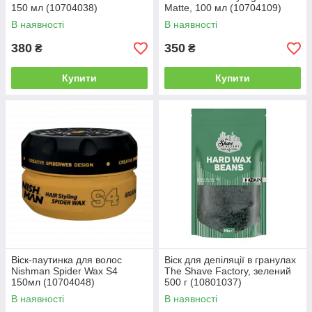
150 мл (10704038)
Matte, 100 мл (10704109)
В наявності
В наявності
380
350
₴
₴
Купити
Купити
Віск-паутинка для волос
Віск для депіляції в гранулах
Nishman Spider Wax S4
The Shave Factory, зелений
150мл (10704048)
500 г (10801037)
В наявності
В наявності