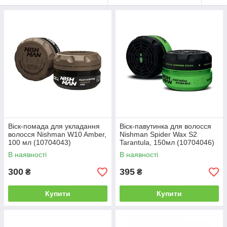
Віск-помада для укладання
Віск-павутинка для волосся
волосся Nishman W10 Amber,
Nishman Spider Wax S2
100 мл (10704043)
Tarantula, 150мл (10704046)
В наявності
В наявності
300
395
₴
₴
Купити
Купити