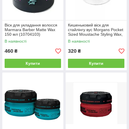
Віск для укладання волосся
Кишеньковий віск для
Marmara Barber Matte Wax
стайлінгу вус Morgans Pocket
150 мл (10704103)
Sized Moustache Styling Wax,
15г
В наявності
В наявності
460
320
₴
₴
Купити
Купити