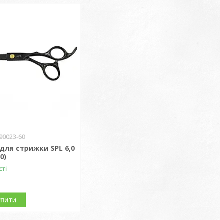
90023-60
для стрижки SPL 6,0
0)
сті
упити