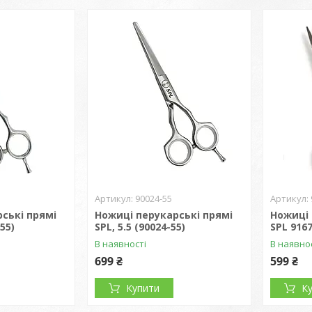
90024-55
ські прямі
Ножиці перукарські прямі
Ножиці 
-55)
SPL, 5.5 (90024-55)
SPL 916
В наявності
В наявно
699 ₴
599 ₴
Купити
К