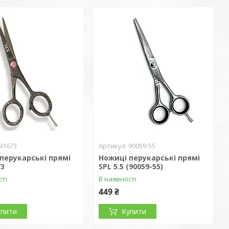
91673
90059-55
перукарські прямі
Ножиці перукарські прямі
73
SPL 5.5 (90059-55)
сті
В наявності
449 ₴
упити
Купити