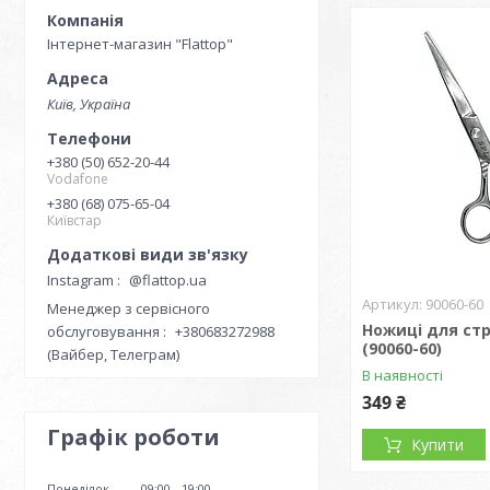
Інтернет-магазин "Flattop"
Київ, Україна
+380 (50) 652-20-44
Vodafone
+380 (68) 075-65-04
Київстар
Instagram
@flattop.ua
90060-60
Менеджер з сервісного
Ножиці для стр
обслуговування
+380683272988
(90060-60)
(Вайбер, Телеграм)
В наявності
349 ₴
Графік роботи
Купити
Понеділок
09:00
19:00