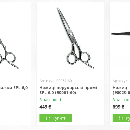
90061-60
ижки SPL 6,0
Ножиці перукарські прямі
Ножиці 
SPL 6.0 (90061-60)
(90023-6
В наявності
В наявно
449 ₴
699 ₴
Купити
К