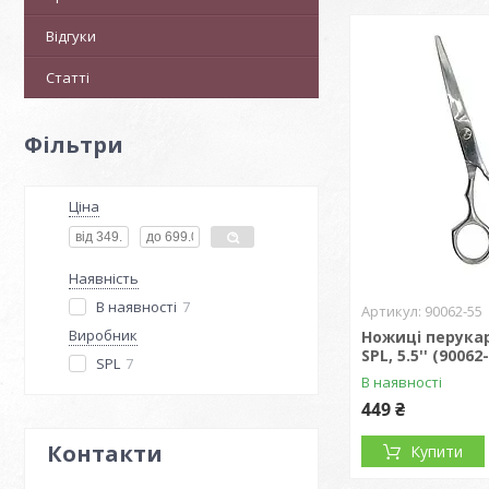
Відгуки
Статті
Фільтри
Ціна
Наявність
В наявності
7
90062-55
Виробник
Ножиці перукар
SPL, 5.5'' (90062
SPL
7
В наявності
449 ₴
Контакти
Купити