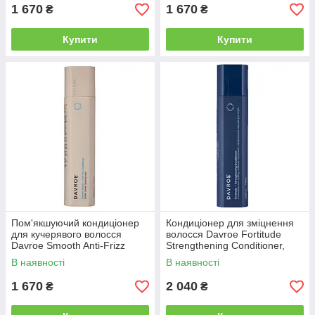
1 670
1 670
₴
₴
Купити
Купити
Пом'якшуючий кондиціонер
Кондиціонер для зміцнення
для кучерявого волосся
волосся Davroe Fortitude
Davroe Smooth Anti-Frizz
Strengthening Conditioner,
Conditioner, 325 мл (3533)
325 мл (3493)
В наявності
В наявності
1 670
2 040
₴
₴