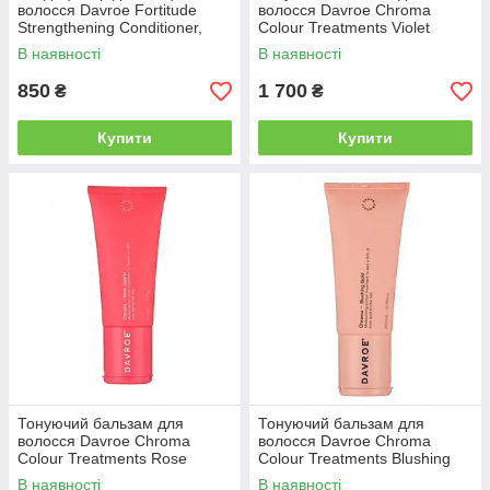
волосся Davroe Fortitude
волосся Davroe Chroma
Strengthening Conditioner,
Colour Treatments Violet
100 мл (3492)
Haze, 200 мл (3587)
В наявності
В наявності
850
1 700
₴
₴
Купити
Купити
Тонуючий бальзам для
Тонуючий бальзам для
волосся Davroe Chroma
волосся Davroe Chroma
Colour Treatments Rose
Colour Treatments Blushing
Quartz, 200 мл (3585)
Gold, 200 мл (3584)
В наявності
В наявності