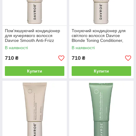
Пом'якшуючий кондиціонер
Тонуючий кондиціонер для
для кучерявого волосся
світлого волосся Davroe
Davroe Smooth Anti-Frizz
Blonde Toning Conditioner,
Conditioner, 100 мл (3532)
100 мл (3542)
В наявності
В наявності
710
710
₴
₴
Купити
Купити