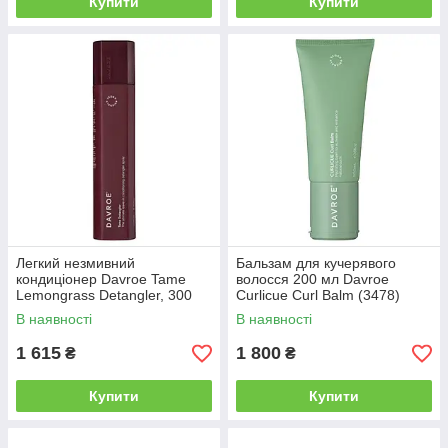
Купити
Купити
Легкий незмивний
Бальзам для кучерявого
кондиціонер Davroe Tame
волосся 200 мл Davroe
Lemongrass Detangler, 300
Curlicue Curl Balm (3478)
мл (3571)
В наявності
В наявності
1 615
1 800
₴
₴
Купити
Купити