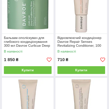
Бальзам-ополіскувач для
Відновлюючий кондиціонер
глибокого кондиціонування
Davroe Repair Senses
300 мл Davroe Curlicue Deep
Revitalizing Conditioner, 100
Conditioning Rinse (3475)
мл (3502)
В наявності
В наявності
1 850
710
₴
₴
Купити
Купити