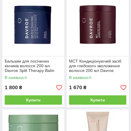
Бальзам для посічених
MCT Кондиціонуючий засіб
кінчиків волосся 200 мл
для глибокого зволоження
Davroe Split Therapy Balm
волосся 200 мл Davroe
(3495)
(3582)
В наявності
В наявності
1 800
1 670
₴
₴
Купити
Купити