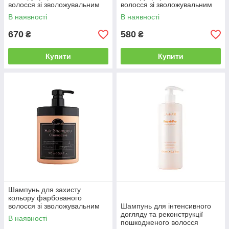
волосся зі зволожувальним
волосся зі зволожувальним
ефектом LAvHAIR
ефектом LAvHAIR
В наявності
В наявності
ChromaCare, 400 мл
ChromaCare, 250 мл
(ChromaCareshampoo400)
(ChromaCareshampoo250)
670
580
₴
₴
Купити
Купити
Шампунь для захисту
кольору фарбованого
волосся зі зволожувальним
Шампунь для інтенсивного
ефектом LAvHAIR
догляду та реконструкції
В наявності
ChromaCare, 900 мл
пошкодженого волосся