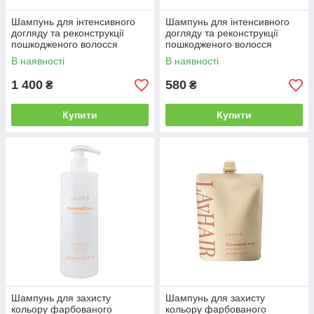
Шампунь для інтенсивного
Шампунь для інтенсивного
догляду та реконструкції
догляду та реконструкції
пошкодженого волосся
пошкодженого волосся
LAvHAIR RepairPro, 900 мл
LAvHAIR RepairPro, 250 мл
В наявності
В наявності
(RepairProshampoo900)
(RepairProshampoo250)
1 400
580
₴
₴
Купити
Купити
Шампунь для захисту
Шампунь для захисту
кольору фарбованого
кольору фарбованого