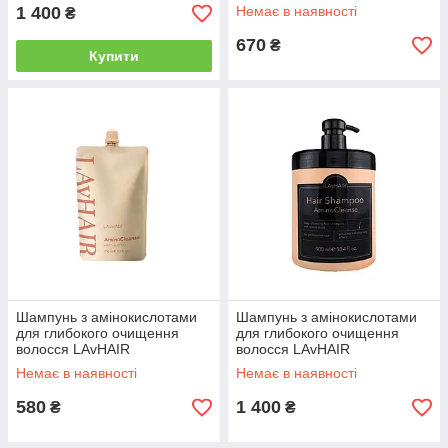
(ChromaCareshampoo900)
LAvHAIR RepairPro, 400 мл
1 400
Немає в наявності
₴
(RepairProshampoo400)
670
₴
Купити
Шампунь з амінокислотами
Шампунь з амінокислотами
для глибокого очищення
для глибокого очищення
волосся LAvHAIR
волосся LAvHAIR
AminoCleanse, 250 мл
AminoCleanse, 900 мл
Немає в наявності
Немає в наявності
(AminoCleanseshampoo250)
(AminoCleanseshampoo900)
580
1 400
₴
₴