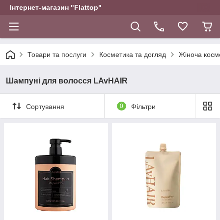
Інтернет-магазин "Flattop"
Товари та послуги
Косметика та догляд
Жіноча косм
Шампуні для волосся LAvHAIR
Сортування
0
Фільтри