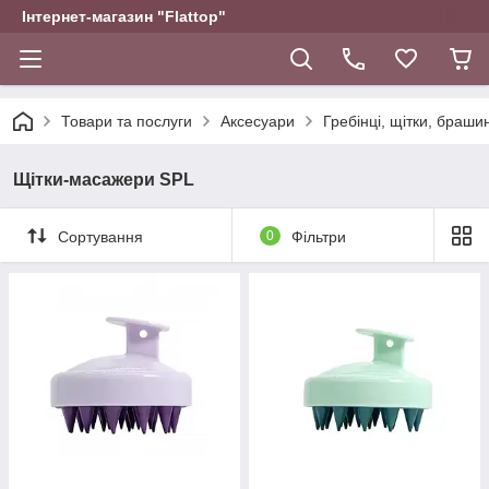
Інтернет-магазин "Flattop"
Товари та послуги
Аксесуари
Гребінці, щітки, браши
Щітки-масажери SPL
Сортування
0
Фільтри