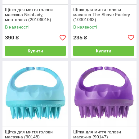
Щітка для миття голови
Щітка для миття голови
масажна NishLady,
масажна The Shave Factory
ментолова (20106015)
(10301063)
В наявності
В наявності
390
235
₴
₴
Купити
Купити
Щітка для миття голови
Щітка для миття голови
масажна (90148)
масажна (90147)