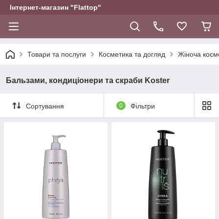
Інтернет-магазин "Flattop"
Товари та послуги
Косметика та догляд
Жіноча косм
Бальзами, кондиціонери та скраби Koster
Сортування
0
Фільтри