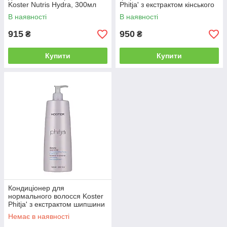
Koster Nutris Hydra, 300мл
Phitja' з екстрактом кінського
(KOST20682)
каштана та волоського горіха,
В наявності
В наявності
1000мл (KOST20361)
915
950
₴
₴
Купити
Купити
Кондиціонер для
нормального волосся Koster
Phitja' з екстрактом шипшини
та насіння льону, 1000мл
Немає в наявності
(KOST20514)