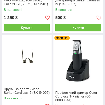
PRO FXFS2E, FXFS2GE,
для тримера Surker Сordless
FXFS2GSE, 2 шт (FXFS2-01)
I9 (SK-I9-007)
В наявності
В наявності
1 250
500
₴
₴
Купити
Купити
Новинка!
Пружинка для тримера
Surker Сordless I9 (SK-I9-009)
Професійний тример Oster
Cordless T-Finisher (00-
В наявності
00000344)