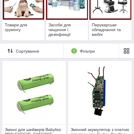
Товари для
Засоби для
Перукарське
грумінгу
чищення і
обладнання та
дезінфекції
меблі
інструментів та
поверхонь
Сортування
0
Фільтри
Змінні для шейверів Babyliss
Змінний акумулятор з платою