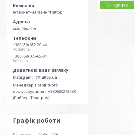
Купити
Інтернет-магазин "Flattop"
Київ, Україна
+380 (50) 652-20-44
Vodafone
+380 (68) 075-65-04
Київстар
Instagram
@flattop.ua
Менеджер з сервісного
обслуговування
+380683272988
(Вайбер, Телеграм)
Графік роботи
Понеділок
09:00
19:00