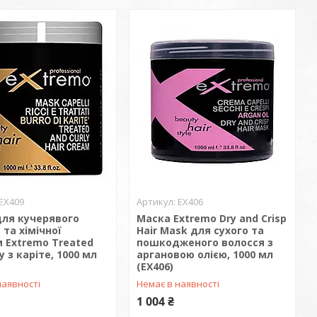
EX409
EX406
для кучерявого
Маска Extremo Dry and Crisp
 та хімічної
Hair Mask для сухого та
 Extremo Treated
пошкодженого волосся з
y з каріте, 1000 мл
аргановою олією, 1000 мл
(EX406)
наявності
Немає в наявності
1 004 ₴