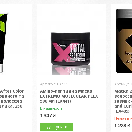
EX441
After Color
Аміно-пептидна Маска
Маска 
ованого та
EXTREMO MOLECULAR PLEX
волосся
волосся з
500 мл (EX441)
завивки
влика, 250
and Curl
В наявності
(EX409)
1 307 ₴
Немає в 
1 228 ₴
Купити