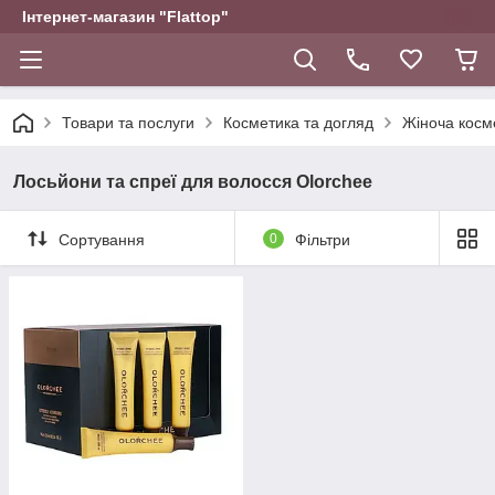
Інтернет-магазин "Flattop"
Товари та послуги
Косметика та догляд
Жіноча косм
Лосьйони та спреї для волосся Olorchee
Сортування
0
Фільтри