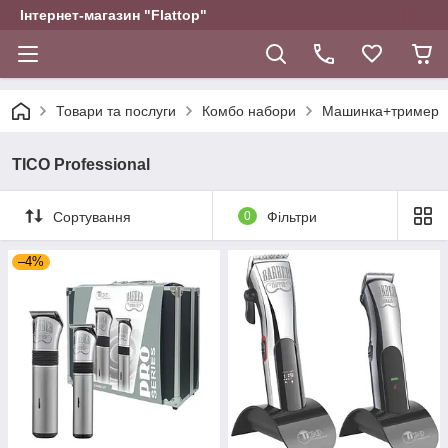
Інтернет-магазин "Flattop"
Товари та послуги
Комбо набори
Машинка+тример
TICO Professional
Сортування
0
Фільтри
–4%