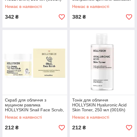
і рисом HOLLYSKIN Rice
Немає в наявності
Немає в наявності
Touch, 200 мл (0299h)
342
382
₴
₴
Скраб для обличчя з
Тонік для обличчя
муцином равлика
HOLLYSKIN Hyaluronic Acid
HOLLYSKIN Snail Face Scrub,
Skin Toner, 250 мл (0016h)
100 г (0210h)
Немає в наявності
Немає в наявності
212
212
₴
₴