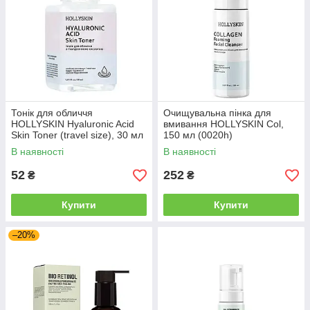
Тонік для обличчя
Очищувальна пінка для
HOLLYSKIN Hyaluronic Acid
вмивання HOLLYSKIN Col,
Skin Toner (travel size), 30 мл
150 мл (0020h)
(0074h)
В наявності
В наявності
52
252
₴
₴
Купити
Купити
–20%