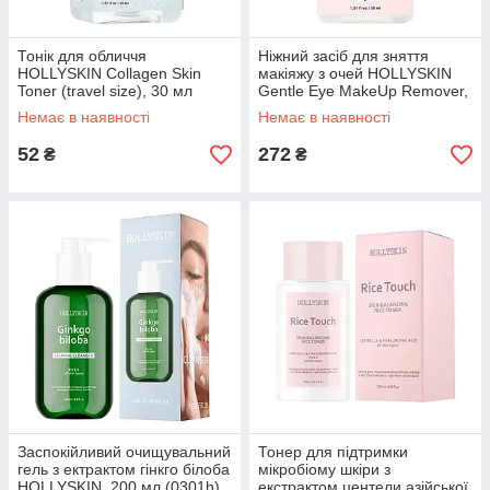
Тонік для обличчя
Ніжний засіб для зняття
HOLLYSKIN Collagen Skin
макіяжу з очей HOLLYSKIN
Toner (travel size), 30 мл
Gentle Eye MakeUp Remover,
(0075h)
30 мл (0077h)
Немає в наявності
Немає в наявності
52
272
₴
₴
Заспокійливий очищувальний
Тонер для підтримки
гель з ектрактом гінкго білоба
мікробіому шкіри з
HOLLYSKIN, 200 мл (0301h)
екстрактом центели азійської