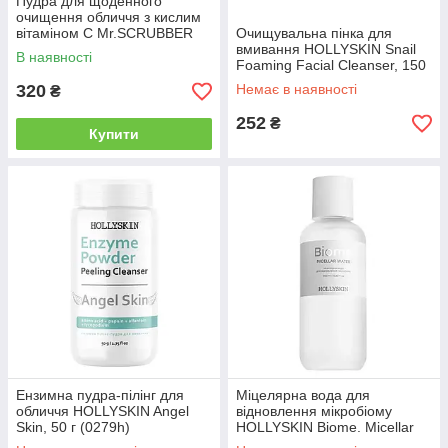
Пудра для щоденного
очищення обличчя з кислим
вітаміном С Mr.SCRUBBER
Очищувальна пінка для
Glow Vitamin C, 50 г (1532)
вмивання HOLLYSKIN Snail
В наявності
Foaming Facial Cleanser, 150
мл (0019h)
320
Немає в наявності
₴
252
₴
Купити
Ензимна пудра-пілінг для
Міцелярна вода для
обличчя HOLLYSKIN Angel
відновлення мікробіому
Skin, 50 г (0279h)
HOLLYSKIN Biome. Micellar
Water, 60 мл (0416h)