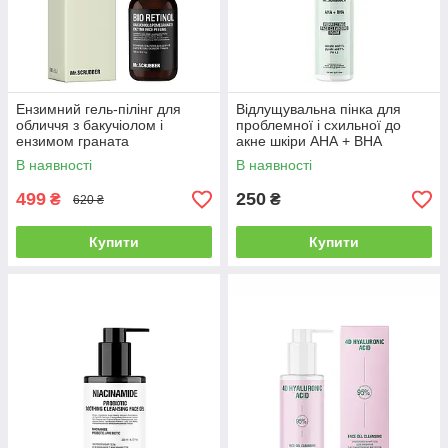
Ензимний гель-пілінг для
Відлущувальна пінка для
обличчя з бакучіолом і
проблемної і схильної до
ензимом граната
акне шкіри АНА + ВНА
Mr.SCRUBBER Bio Retinol,
Mr.SCRUBBER, 150 мл (1393)
В наявності
В наявності
100 мл (1116)
499
250
₴
₴
620 ₴
Купити
Купити