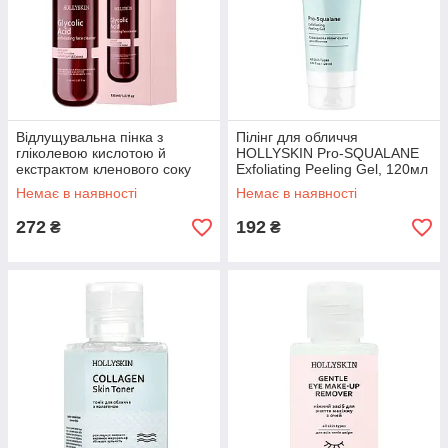
Відлущувальна пінка з
Пілінг для обличчя
гліколевою кислотою й
HOLLYSKIN Pro-SQUALANE
екстрактом кленового соку
Exfoliating Peeling Gel, 120мл
HOLLYSKIN Glycolic Acid, 150
(0106h)
Немає в наявності
Немає в наявності
мл (0292h)
272
192
₴
₴