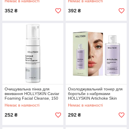
Немає в наявності
Немає в наявності
352
392
₴
₴
Очищувальна пінка для
Охолоджувальний тонер для
вмивання HOLLYSKIN Caviar
боротьби з набряками
Foaming Facial Cleanse, 150
HOLLYSKIN Artichoke Skin
мл (0023h)
Rerfecting Toner, 150 мл
Немає в наявності
Немає в наявності
(0306h)
252
292
₴
₴