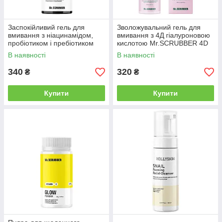
Заспокійливий гель для
Зволожувальний гель для
вмивання з ніацинамідом,
вмивання з 4Д гіалуроновою
пробіотиком і пребіотиком
кислотою Mr.SCRUBBER 4D
Mr.SCRUBBER Niacinamide,
Hyaluronic Acid, 150 мл
В наявності
В наявності
200 мл (1701)
(1762)
340
320
₴
₴
Купити
Купити