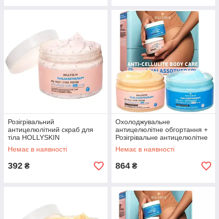
Розігрівальний
Охолоджувальне
антицелюлітний скраб для
антицелюлітне обгортання +
тіла HOLLYSKIN
Розігрівальне антицелюлітне
Thalassotherapy, 250 мл
обгортання для тіла
Немає в наявності
Немає в наявності
(0147h)
HOLLYSKIN (0156h)
392
864
₴
₴