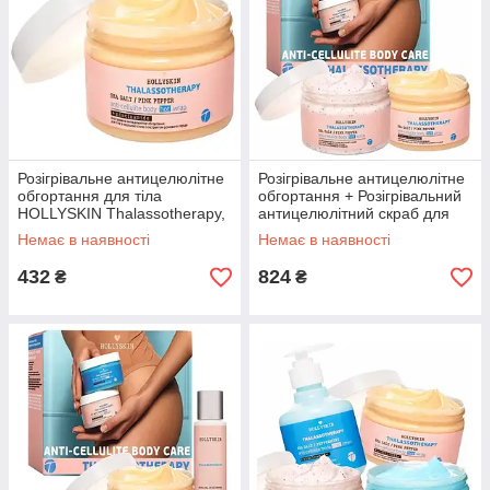
Розігрівальне антицелюлітне
Розігрівальне антицелюлітне
обгортання для тіла
обгортання + Розігрівальний
HOLLYSKIN Thalassotherapy,
антицелюлітний скраб для
250 мл (0149h)
тіла HOLLYSKIN (0160h)
Немає в наявності
Немає в наявності
432
824
₴
₴