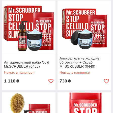
Антицелюлітне холодне
Антицелюлітний набір Cold
обгортання + Скраб
Mr.SCRUBBER (0455)
Mr.SCRUBBER (0449)
Немає в наявності
Немає в наявності
1 110
730
₴
₴