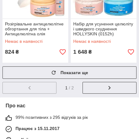
Розігрівальне антицелюлітне
Набір для усунення целюліту
обгортання для тіла +
і швидкого схуднення
Антицелюлітна олія
HOLLYSKIN (0152h)
HOLLYSKIN (0161h)
Немає в наявності
Немає в наявності
824
1 648
₴
₴
Показати ще
1
/ 2
Про нас
99% позитивних з 295 відгуків за рік
Працює з 15.11.2017