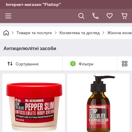
Інтернет-магазин "Flattop"
Товари та послуги
Косметика та догляд
Жіноча косм
Антицелюлітні засоби
Сортування
0
Фільтри