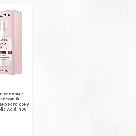
ри голови з
слотою й
енового соку
ic Acid, 100
і