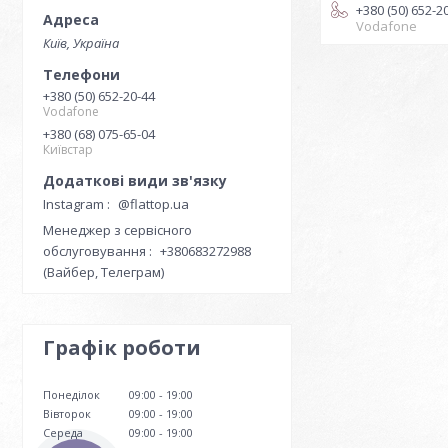
+380 (50) 652-2
Vodafone
Київ, Україна
+380 (50) 652-20-44
Vodafone
+380 (68) 075-65-04
Київстар
Instagram
@flattop.ua
Менеджер з сервісного
обслуговування
+380683272988
(Вайбер, Телеграм)
Графік роботи
Понеділок
09:00
19:00
Вівторок
09:00
19:00
Середа
09:00
19:00