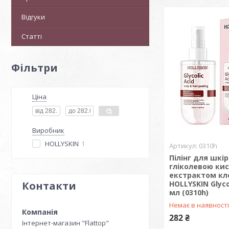
Відгуки
Статті
Фільтри
Ціна
Виробник
HOLLYSKIN
1
0310h
Пілінг для шкі
гліколевою ки
екстрактом кл
Контакти
HOLLYSKIN Glycol
мл (0310h)
Немає в наявност
282 ₴
Інтернет-магазин "Flattop"