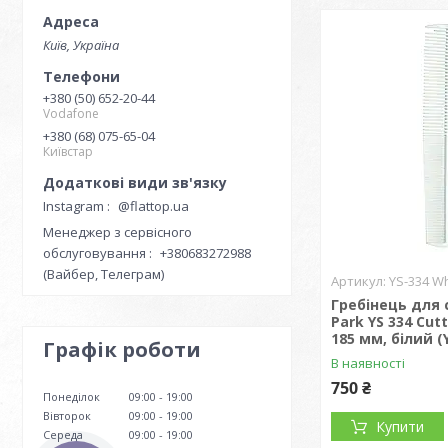
Київ, Україна
+380 (50) 652-20-44
Vodafone
+380 (68) 075-65-04
Київстар
Instagram
@flattop.ua
Менеджер з сервісного
обслуговування
+380683272988
(Вайбер, Телеграм)
YS-334 Wh
Гребінець для 
Park YS 334 Cut
185 мм, білий (
Графік роботи
В наявності
750 ₴
Понеділок
09:00
19:00
Вівторок
09:00
19:00
Купити
Середа
09:00
19:00