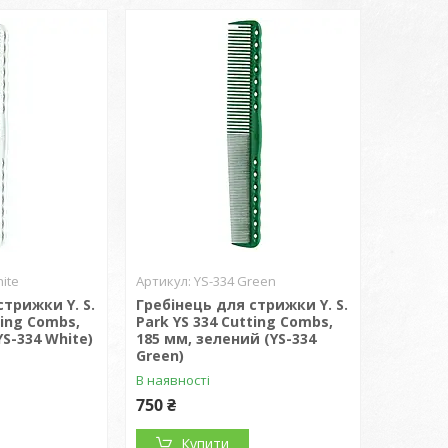
ite
YS-334 Green
стрижки Y. S.
Гребінець для стрижки Y. S.
ting Combs,
Park YS 334 Cutting Combs,
YS-334 White)
185 мм, зелений (YS-334
Green)
В наявності
750 ₴
Купити