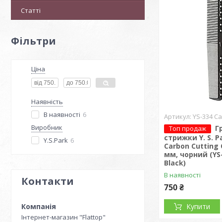
Статті
Фільтри
Ціна
Наявність
В наявності
6
YS-334 Ca
Виробник
Г
Топ продаж
стрижки Y. S. P
Y.S.Park
6
Carbon Cutting
мм, чорний (YS
Black)
В наявності
Контакти
750 ₴
Купити
Інтернет-магазин "Flattop"