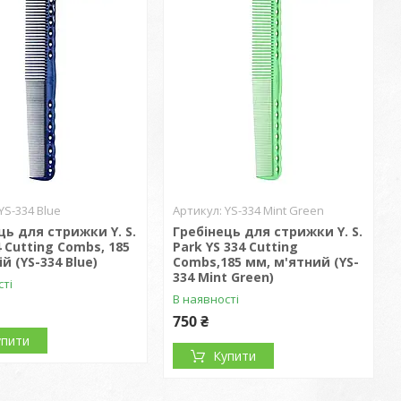
YS-334 Blue
YS-334 Mint Green
ць для стрижки Y. S.
Гребінець для стрижки Y. S.
4 Cutting Combs, 185
Park YS 334 Cutting
й (YS-334 Blue)
Combs,185 мм, м'ятний (YS-
334 Mint Green)
сті
В наявності
750 ₴
упити
Купити