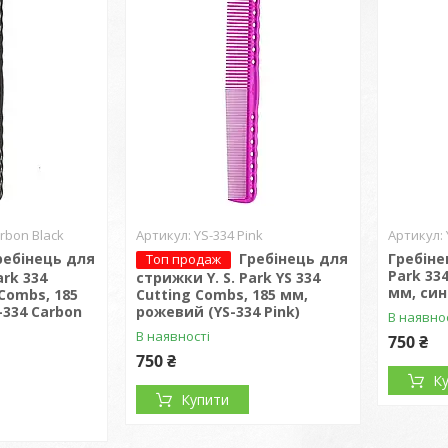
rbon Black
YS-334 Pink
ребінець для
Гребінець для
Гребіне
Топ продаж
Park 33
ark 334
стрижки Y. S. Park YS 334
мм, сині
 Combs, 185
Cutting Combs, 185 мм,
-334 Carbon
рожевий (YS-334 Pink)
В наявно
В наявності
750 ₴
750 ₴
К
Купити