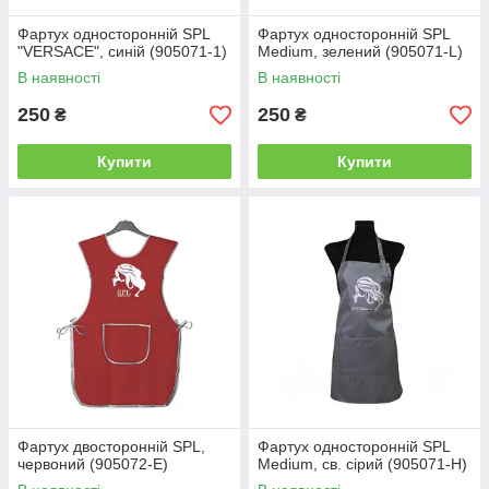
Фартух односторонній SPL
Фартух односторонній SPL
"VERSACE", синій (905071-1)
Mеdium, зелений (905071-L)
В наявності
В наявності
250
250
₴
₴
Купити
Купити
Фартух двосторонній SPL,
Фартух односторонній SPL
червоний (905072-E)
Mеdium, св. сірий (905071-H)