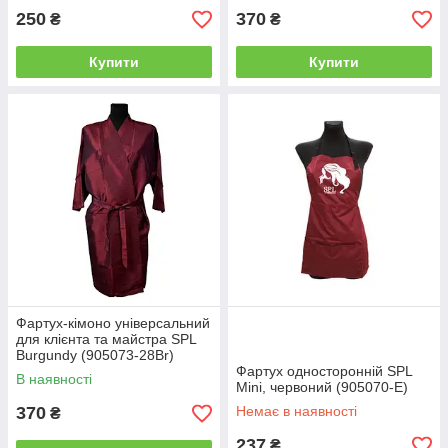
250
370
₴
₴
Купити
Купити
Фартух-кімоно універсальний
для клієнта та майстра SPL
Burgundy (905073-28Br)
Фартух односторонній SPL
В наявності
Mini, червоний (905070-E)
370
Немає в наявності
₴
237
₴