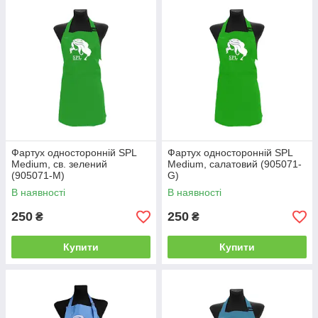
Фартух односторонній SPL
Фартух односторонній SPL
Mеdium, св. зелений
Mеdium, салатовий (905071-
(905071-M)
G)
В наявності
В наявності
250
250
₴
₴
Купити
Купити