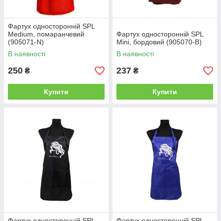
Фартух односторонній SPL
Mеdium, помаранчевий
Фартух односторонній SPL
(905071-N)
Mini, бордовий (905070-B)
В наявності
В наявності
250
237
₴
₴
Купити
Купити
Фартух односторонній SPL
Фартух односторонній SPL