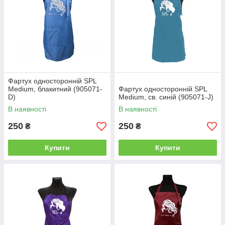
Фартух односторонній SPL
Mеdium, блакитний (905071-
Фартух односторонній SPL
D)
Mеdium, св. синій (905071-J)
В наявності
В наявності
250
250
₴
₴
Купити
Купити