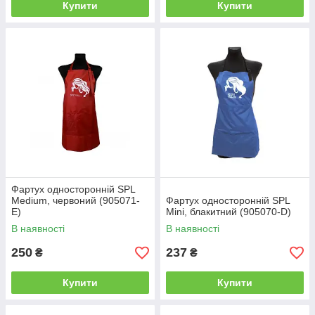
Купити
Купити
Фартух односторонній SPL
Mеdium, червоний (905071-
Фартух односторонній SPL
E)
Mini, блакитний (905070-D)
В наявності
В наявності
250
237
₴
₴
Купити
Купити