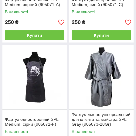
Mеdium, чорний (905071-A)
Mеdium, синій (905071-C)
В наявності
В наявності
250
250
₴
₴
Купити
Купити
Фартух-кімоно універсальний
Фартух односторонній SPL
для клієнта та майстра SPL
Mеdium, сірий (905071-F)
Gray (905073-28Gr)
В наявності
В наявності