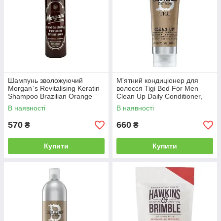
Шампунь зволожуючий
М'ятний кондиціонер для
Morgan`s Revitalising Keratin
волосся Tigi Bed For Men
Shampoo Brazilian Orange
Clean Up Daily Conditioner,
250 мл (41292258)
200 мл (TG34)
В наявності
В наявності
570
660
₴
₴
Купити
Купити