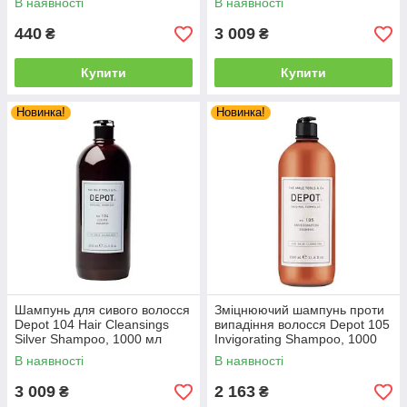
В наявності
В наявності
(007679)
440
3 009
₴
₴
Купити
Купити
Новинка!
Новинка!
Шампунь для сивого волосся
Зміцнюючий шампунь проти
Depot 104 Hair Cleansings
випадіння волосся Depot 105
Silver Shampoo, 1000 мл
Invigorating Shampoo, 1000
(011057)
мл (011842)
В наявності
В наявності
3 009
2 163
₴
₴