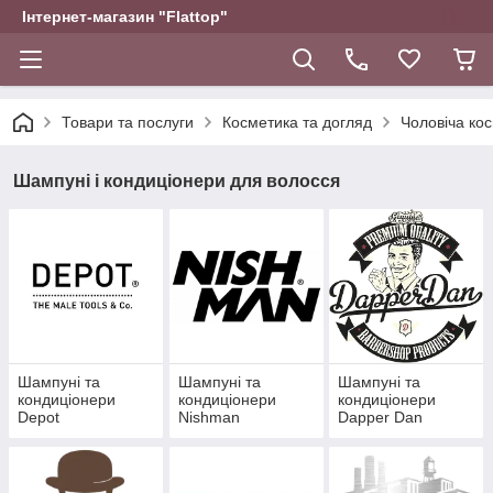
Інтернет-магазин "Flattop"
Товари та послуги
Косметика та догляд
Чоловіча ко
Шампуні і кондиціонери для волосся
Шампуні та
Шампуні та
Шампуні та
кондиціонери
кондиціонери
кондиціонери
Depot
Nishman
Dapper Dan