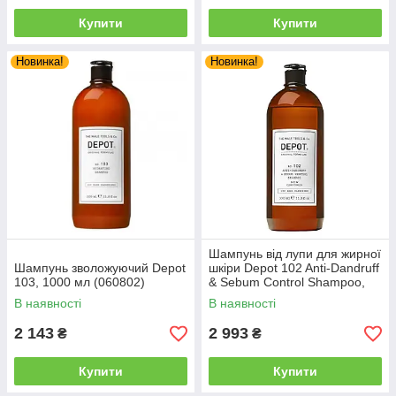
Купити
Купити
Новинка!
Новинка!
Шампунь від лупи для жирної
Шампунь зволожуючий Depot
шкіри Depot 102 Anti-Dandruff
103, 1000 мл (060802)
& Sebum Control Shampoo,
1000 мл (060772)
В наявності
В наявності
2 143
2 993
₴
₴
Купити
Купити