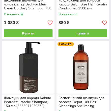
Щоденний шампунь для
Кондиціонер для волосся
чоловіків Tigi Bed For Men
Kabuto Salon Size Hair Keratin
Clean Up Daily Shampoo, 750
Conditioner, 2500 мл
мл (TG3575)
(8685077950841)
В наявності
В наявності
1 080
880
₴
₴
Купити
Купити
Новинка!
Шампунь для бороди Kabuto
Заспокійливий шампунь для
Beard&Mustache Shampoo,
волосся Depot 109 Hair
150 мл (8685077950872)
Cleansings Anti-Itching
Soothing Shampoo, 1000 мл