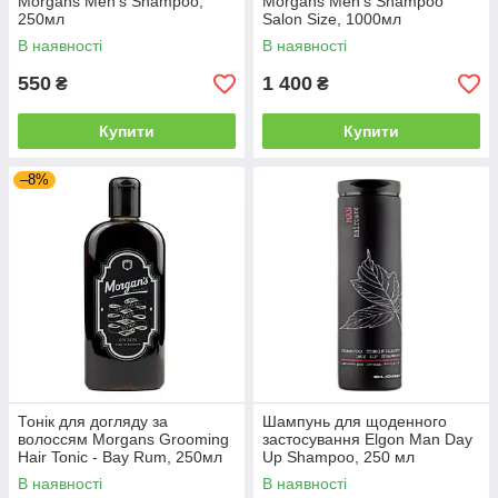
Morgans Men's Shampoo,
Morgans Men's Shampoo
250мл
Salon Size, 1000мл
В наявності
В наявності
550
1 400
₴
₴
Купити
Купити
–8%
Тонік для догляду за
Шампунь для щоденного
волоссям Morgans Grooming
застосування Elgon Man Day
Hair Tonic - Bay Rum, 250мл
Up Shampoo, 250 мл
(510442)
В наявності
В наявності