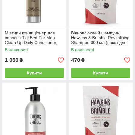
М'ятний кондиціонер для
Відновлюючий шампунь
волосся Tigi Bed For Men
Hawkins & Brimble Revitalising
Clean Up Daily Conditioner,
Shampoo 300 мл (пакет для
750 мл (TG36)
дозаправки)
В наявності
В наявності
1 060
470
₴
₴
Купити
Купити