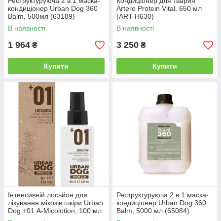
Реструктуруюча 2 в 1 маска-
Кондиціонер для тварин
кондиціонер Urban Dog 360
Artero Protein Vital, 650 мл
Balm, 500мл (63189)
(ART-H630)
В наявності
В наявності
1 964
3 250
₴
₴
Купити
Купити
Інтенсивній лосьйон для
Реструктуруюча 2 в 1 маска-
лікування мікозів шкіри Urban
кондиціонер Urban Dog 360
Dog +01 А-Micolotion, 100 мл
Balm, 5000 мл (65084)
(63035)