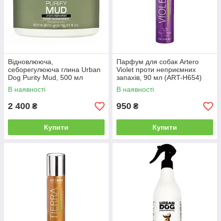
Відновлююча,
Парфум для собак Artero
себорегулююча глина Urban
Violet проти неприємних
Dog Purity Mud, 500 мл
запахів, 90 мл (ART-H654)
(64513)
В наявності
В наявності
2 400
950
₴
₴
Купити
Купити