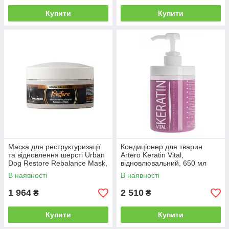
Купити
Купити
Маска для реструктуризації
Кондиціонер для тварин
та відновлення шерсті Urban
Artero Keratin Vital,
Dog Restore Rebalance Mask,
відновлювальний, 650 мл
250 мл (65879)
(ART-H659)
В наявності
В наявності
1 964
2 510
₴
₴
Купити
Купити