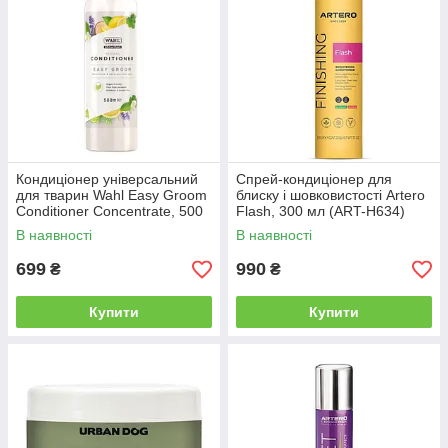
Кондиціонер універсальний
Спрей-кондиціонер для
для тварин Wahl Easy Groom
блиску і шовковистості Artero
Conditioner Concentrate, 500
Flash, 300 мл (ART-H634)
мл (ZX485)
В наявності
В наявності
699
990
₴
₴
Купити
Купити