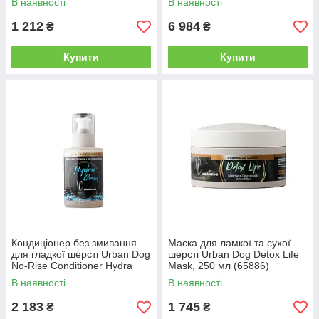
В наявності
В наявності
1 212
6 984
₴
₴
Купити
Купити
Кондиціонер без змивання
Маска для ламкої та сухої
для гладкої шерсті Urban Dog
шерсті Urban Dog Detox Life
No-Rise Conditioner Hydra
Mask, 250 мл (65886)
Boom, 95 мл (65893)
В наявності
В наявності
2 183
1 745
₴
₴