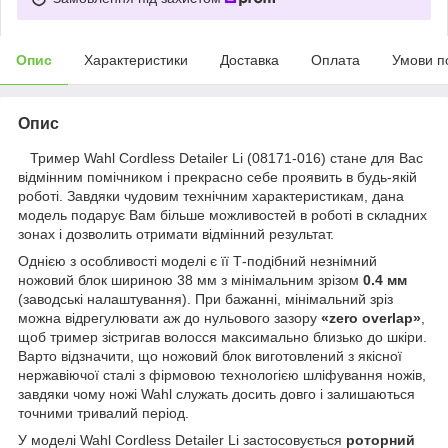
Опис
Характеристики
Доставка
Оплата
Умови п
Опис
Тример Wahl Cordless Detailer Li (08171-016) стане для Вас
відмінним помічником і прекрасно себе проявить в будь-якій
роботі. Завдяки чудовим технічним характеристикам, дана
модель подарує Вам більше можливостей в роботі в складних
зонах і дозволить отримати відмінний результат.
Однією з особливості моделі є її Т-подібний незнімний
ножовий блок шириною 38 мм з мінімальним зрізом
0.4 мм
(заводські налаштування). При бажанні, мінімальний зріз
можна відрегулювати аж до нульового зазору
«zero overlap»
,
щоб тример зістригав волосся максимально близько до шкіри.
Варто відзначити, що ножовий блок виготовлений з якісної
нержавіючої сталі з фірмовою технологією шліфування ножів,
завдяки чому ножі Wahl служать досить довго і залишаються
точними тривалий період.
У моделі Wahl Cordless Detailer Li застосовується
роторний