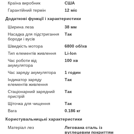
Країна виробник
США
Гарантійний термін
12 міс
Додаткові функції і характеристики
Ширина леза
38 мм
Насадка для підстригання
Так
бороди і вусів
Швидкість мотора
6800 об/хв
Тип елементів живлення
Li-Ion
Час роботи від
100 хв
акумулятора
Час заряду акумулятора
1 годин
Індикатор заряду
Так
елементів живлення
Стаціонарний зарядний
Так
пристрій
Щіточка для чищення
Так
Вага
0.186 кг
Користувальницькі характеристики
Матеріал лез
Легована сталь із
вуглецевим покриттям