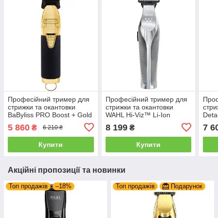
Професійний тример для
Професійний тример для
Проф
стрижки та окантовки
стрижки та окантовки
стри
BaByliss PRO Boost + Gold
WAHL Hi-Viz™ Li-Ion
Deta
(FX7870GBPE)
Cordless Trimmer
Blac
5 860
8 199
7 6
₴
₴
6 210 ₴
(3023702)
Купити
Купити
Акційні пропозиції та новинки
Топ продажів
–18%
Топ продажів
Подарунок