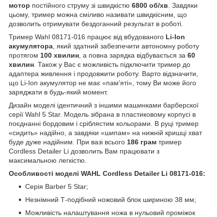
мотор
постійного струму зі швидкістю
6800 об/хв
. Завдяки
цьому, тример можна сміливо називати швидкісним, що
дозволить отримувати бездоганний результат в роботі.
Тример Wahl 08171-016 працює від вбудованого
Li-Ion
акумулятора
, який здатний забезпечити автономну роботу
протягом
100 хвилин
, а повна зарядка відбувається за
60
хвилин
. Також у Вас є можливість підключити тример до
адаптера живлення і продовжити роботу. Варто відзначити,
що Li-Ion акумулятор не має «пам'яті», тому Ви може його
заряджати в будь-який момент.
Дизайн моделі ідентичний з іншими машинками барберскої
серії Wahl 5 Star. Модель зібрана в пластиковому корпусі в
поєднанні бордовим і сріблястим кольорами. В руці тример
«сидить» надійно, а завдяки «шипам» на нижній кришці хват
буде дуже надійним. При вазі всього
186 грам
тример
Cordless Detailer Li дозволить Вам працювати з
максимальною легкістю.
Особливості моделі WAHL Cordless Detailer Li 08171-016:
Серія Barber 5 Star;
Незнімний Т-подібний ножовий блок шириною 38 мм;
Можливість налаштування ножа в нульовий проміжок