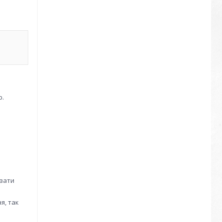
р.
ювати
я, так