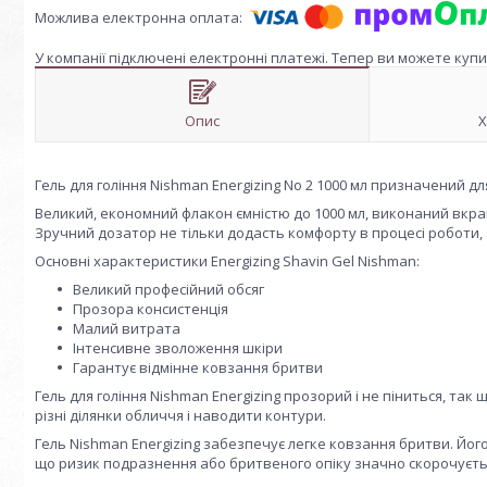
У компанії підключені електронні платежі. Тепер ви можете куп
Опис
Х
Гель для гоління Nishman Energizing No 2 1000 мл призначений 
Великий, економний флакон ємністю до 1000 мл, виконаний вкрай
Зручний дозатор не тільки додасть комфорту в процесі роботи,
Основні характеристики Energizing Shavin Gel Nishman:
Великий професійний обсяг
Прозора консистенція
Малий витрата
Інтенсивне зволоження шкіри
Гарантує відмінне ковзання бритви
Гель для гоління Nishman Energizing прозорий і не піниться, та
різні ділянки обличчя і наводити контури.
Гель Nishman Energizing забезпечує легке ковзання бритви. Його
що ризик подразнення або бритвеного опіку значно скорочуєть