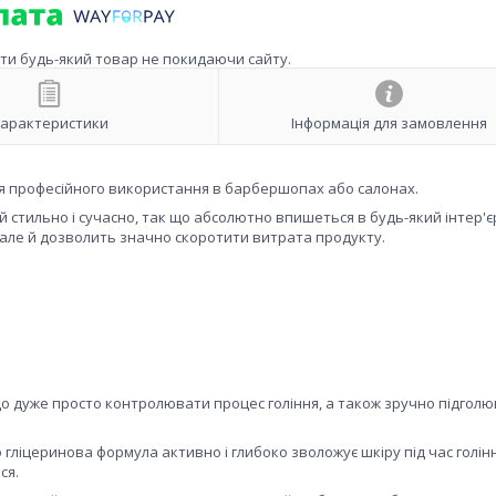
ити будь-який товар не покидаючи сайту.
арактеристики
Інформація для замовлення
для професійного використання в барбершопах або салонах.
 стильно і сучасно, так що абсолютно впишеться в будь-який інтер'є
 але й дозволить значно скоротити витрата продукту.
к що дуже просто контролювати процес гоління, а також зручно підгол
 гліцеринова формула активно і глибоко зволожує шкіру під час голінн
ся.