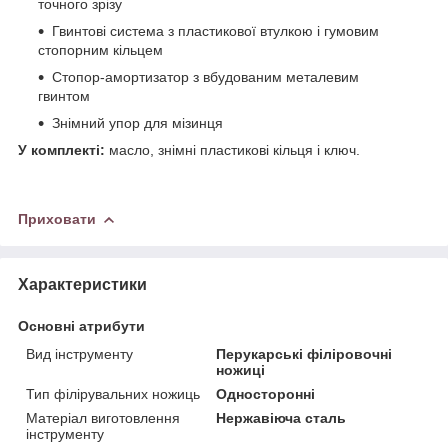
точного зрізу
Гвинтові система з пластикової втулкою і гумовим
стопорним кільцем
Стопор-амортизатор з вбудованим металевим
гвинтом
Знімний упор для мізинця
У комплекті:
масло, знімні пластикові кільця і ключ.
Приховати
Характеристики
Основні атрибути
Вид інструменту
Перукарські філіровочні
ножиці
Тип філірувальних ножиць
Односторонні
Матеріал виготовлення
Нержавіюча сталь
інструменту